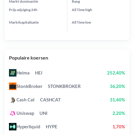
Markt dominantie
Rang
Prijs wijziging
24h
All Time
high
Marktkapitalisatie
All Time
low
Populaire koersen
Heima
HEI
252,40%
StonkBroker
STONKBROKER
36,20%
Cash Cat
CASHCAT
31,40%
Uniswap
UNI
2,20%
Hyperliquid
HYPE
1,70%