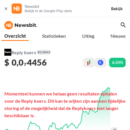
Newsbit
Bekijk
Bekijk in de Google Play store
Overzicht
Statistieken
Uitleg
Nieuws
Reply koers
#11843
$
0,0₇4456
6,50%
€
Momenteel kunnen we helaas geen resultaten ophalen
voor de Reply koers. Dit kan te wijten zijn aan een tijdelijke
storing of de mogelijkheid dat de Replykoers niet langer
beschikbaar is.