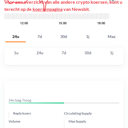
Voor een overzicht van alle andere crypto koersen, kunt u
terecht op de
koersenpagina
van Newsbit.
24u
7d
30d
1j
Max
1u
24u
7d
30d
1j
24u laag / hoog
Reply koers
Circulating Supply
Volume
Max Supply