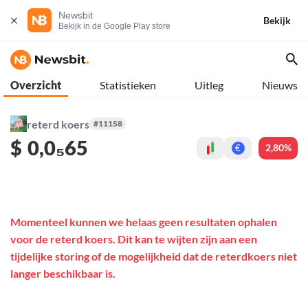
Newsbit
Bekijk
Bekijk in de Google Play store
Overzicht
Statistieken
Uitleg
Nieuws
reterd koers
#11158
$
0,0₅65
2,80%
€
Momenteel kunnen we helaas geen resultaten ophalen
voor de reterd koers. Dit kan te wijten zijn aan een
tijdelijke storing of de mogelijkheid dat de reterdkoers niet
langer beschikbaar is.