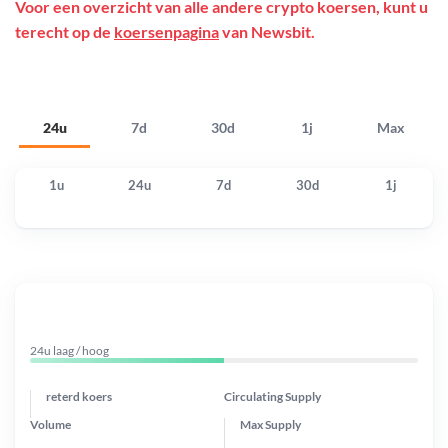
Voor een overzicht van alle andere crypto koersen, kunt u
terecht op de
koersenpagina
van Newsbit.
24u
7d
30d
1j
Max
1u
24u
7d
30d
1j
24u laag / hoog
reterd koers
Circulating Supply
Volume
Max Supply