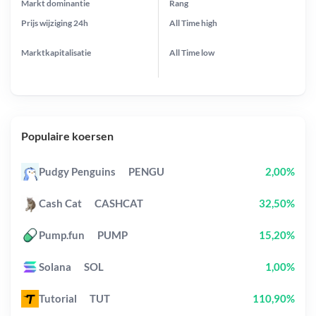
Markt dominantie
Rang
Prijs wijziging
24h
All Time
high
Marktkapitalisatie
All Time
low
Populaire koersen
Pudgy Penguins
PENGU
2,00%
Cash Cat
CASHCAT
32,50%
Pump.fun
PUMP
15,20%
Solana
SOL
1,00%
Tutorial
TUT
110,90%