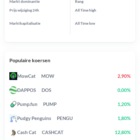
Markt dominantie
Rang
Prijs wijziging
24h
All Time
high
Marktkapitalisatie
All Time
low
Populaire koersen
MowCat
MOW
2,90%
DAPPOS
DOS
0,00%
Pump.fun
PUMP
1,20%
Pudgy Penguins
PENGU
1,80%
Cash Cat
CASHCAT
12,80%