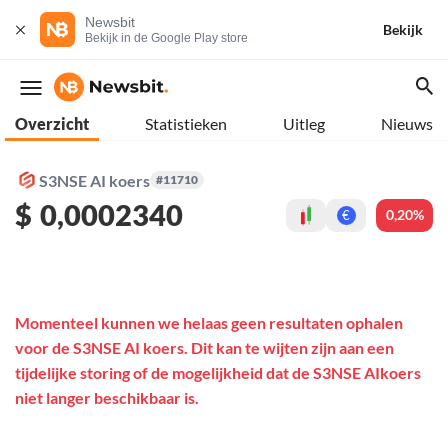
Newsbit
Bekijk
Bekijk in de Google Play store
Overzicht
Statistieken
Uitleg
Nieuws
S3NSE AI koers
#11710
$
0,0002340
0,20%
€
Momenteel kunnen we helaas geen resultaten ophalen
voor de S3NSE AI koers. Dit kan te wijten zijn aan een
tijdelijke storing of de mogelijkheid dat de S3NSE AIkoers
niet langer beschikbaar is.