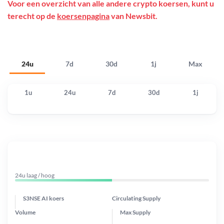
Voor een overzicht van alle andere crypto koersen, kunt u
terecht op de
koersenpagina
van Newsbit.
24u
7d
30d
1j
Max
1u
24u
7d
30d
1j
24u laag / hoog
S3NSE AI koers
Circulating Supply
Volume
Max Supply