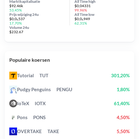
Marktkapitalisatie
All Time
high
$92.46k
$0,04331
53,45%
99,96%
Prijs wijziging
24u
All Time
low
$0,0₅537
$0,0₅949
17,70%
62,31%
Volume 24u
$232.67
Populaire koersen
Tutorial
TUT
301,20%
Pudgy Penguins
PENGU
1,80%
IoTeX
IOTX
61,40%
Pons
PONS
4,50%
OVERTAKE
TAKE
5,50%