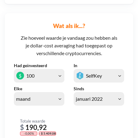
Wat als ik...?
Zie hoeveel waarde je vandaag zou hebben als
je dollar-cost averaging had toegepast op
verschillende cryptocurrencies.
Had geïnvesteerd
In
$
Elke
Sinds
Totale waarde
$
190,92
- 0,00%
- $ 5.409,08