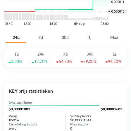
24u
7d
30d
1j
Max
1u
24u
7d
30d
1j
3,80%
17,70%
54,70%
79,00%
96,50%
KEY prijs statistieken
24u laag / hoog
$0,00001001
$0,00001682
Rang
SelfKey koers
#5916
$0,00001541
Circulating Supply
Max Supply
6mld
0