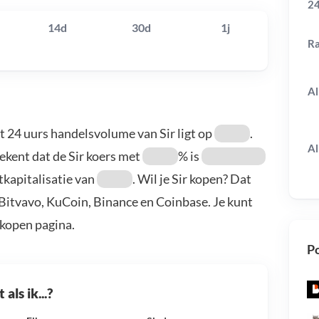
24
14d
30d
1j
R
Al
et 24 uurs handelsvolume van Sir ligt op
.
Al
tekent dat de Sir koers met
% is
tkapitalisatie van
. Wil je Sir kopen? Dat
: Bitvavo, KuCoin, Binance en Coinbase. Je kunt
kopen pagina.
Po
als ik...?