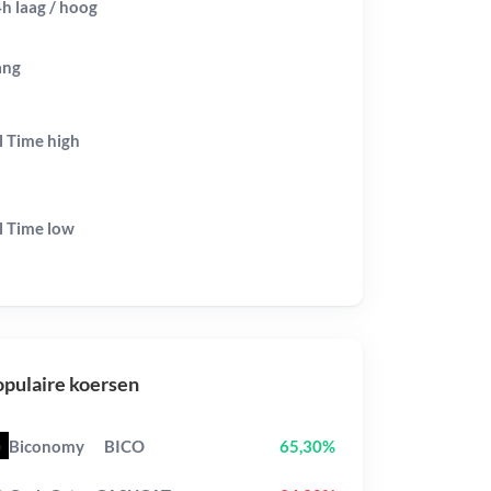
h laag / hoog
ang
l Time
high
l Time
low
pulaire koersen
Biconomy
BICO
65,30%