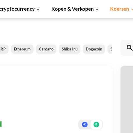
cryptocurrency
Kopen & Verkopen
Koersen
XRP
Ethereum
Cardano
Shiba Inu
Dogecoin
Solana
B
Si
Be
On
€
$