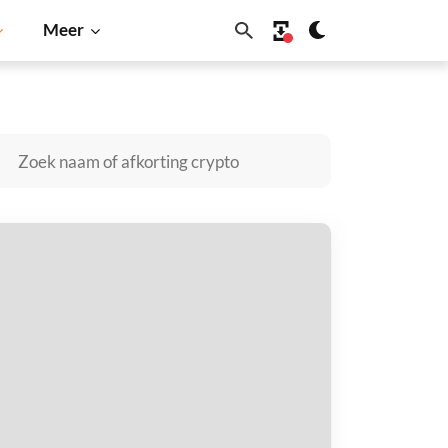
Meer
NB
r kopen
taal met
$
tvang