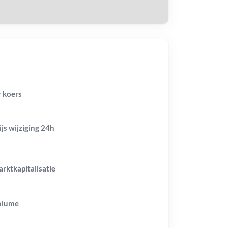
r koers
ijs wijziging
24h
rktkapitalisatie
olume