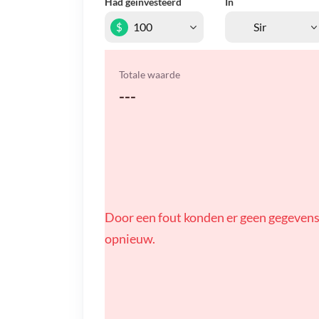
Had geïnvesteerd
In
$
Totale waarde
---
Door een fout konden er geen gegevens
opnieuw.