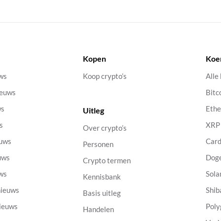
Kopen
Koe
uws
Koop crypto’s
Alle
ieuws
Bitc
ws
Eth
Uitleg
s
XRP
Over crypto’s
euws
Car
Personen
uws
Dog
Crypto termen
uws
Sola
Kennisbank
nieuws
Shib
Basis uitleg
nieuws
Poly
Handelen