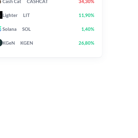
Cash Cat
CASHCAT
34,30%
Lighter
LIT
11,90%
Solana
SOL
1,40%
KGeN
KGEN
26,80%