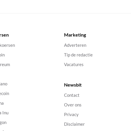
rsen
Marketing
 koersen
Adverteren
oin
Tip de redactie
ereum
Vacatures
dano
Newsbit
ecoin
Contact
na
Over ons
a Inu
Privacy
gon
Disclaimer