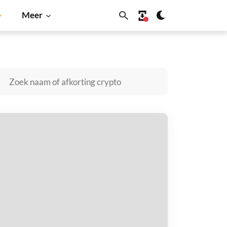
Meer
na
BNB
us kopen
taal met
$
tvang