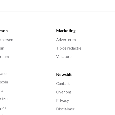
rsen
Marketing
 koersen
Adverteren
oin
Tip de redactie
ereum
Vacatures
dano
Newsbit
ecoin
Contact
na
Over ons
a Inu
Privacy
gon
Disclaimer