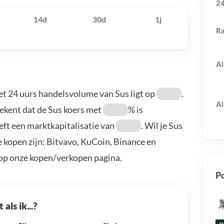
24
14d
30d
1j
R
Al
et 24 uurs handelsvolume van Sus ligt op
.
Al
tekent dat de Sus koers met
% is
eft een marktkapitalisatie van
. Wil je Sus
 kopen zijn: Bitvavo, KuCoin, Binance en
 op onze kopen/verkopen pagina.
Po
als ik...?