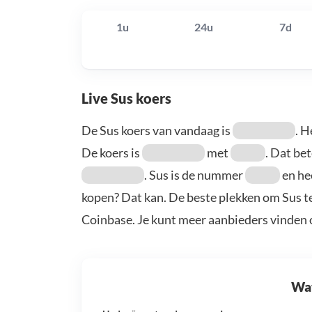
1u
24u
7d
Live Sus koers
De Sus koers van vandaag is
. H
De koers is
met
. Dat be
. Sus is de nummer
en he
kopen? Dat kan. De beste plekken om Sus te
Coinbase. Je kunt meer aanbieders vinden
Wat 