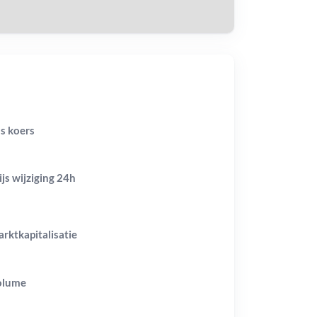
s koers
ijs wijziging
24h
rktkapitalisatie
olume