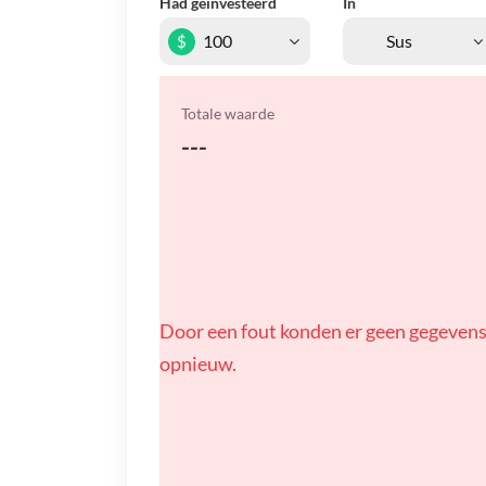
Had geïnvesteerd
In
$
Totale waarde
---
Door een fout konden er geen gegevens
opnieuw.