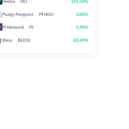
Heima
HEI
141,50%
Pudgy Penguins
PENGU
3,00%
Pi Network
PI
5,90%
Bless
BLESS
83,40%