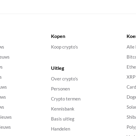
Kopen
Koe
uws
Koop crypto’s
Alle
ieuws
Bitc
ws
Eth
Uitleg
s
XRP
Over crypto’s
euws
Car
Personen
uws
Dog
Crypto termen
uws
Sola
Kennisbank
nieuws
Shib
Basis uitleg
nieuws
Poly
Handelen