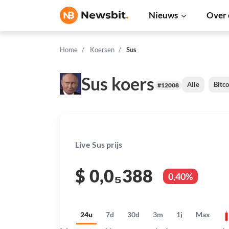
Nieuws
Over 
Home
Koersen
Sus
Sus koers
Alle
Bitco
#12008
Live Sus prijs
$
0,0₅388
0,40%
24u
7d
30d
3m
1j
Max