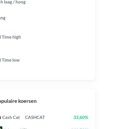
h laag / hoog
ang
l Time
high
l Time
low
pulaire koersen
Cash Cat
CASHCAT
33,60%