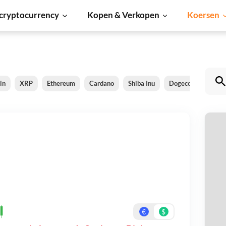
cryptocurrency
Kopen & Verkopen
Koersen
in
XRP
Ethereum
Cardano
Shiba Inu
Dogecoin
Sola
S
Be
On
€
$