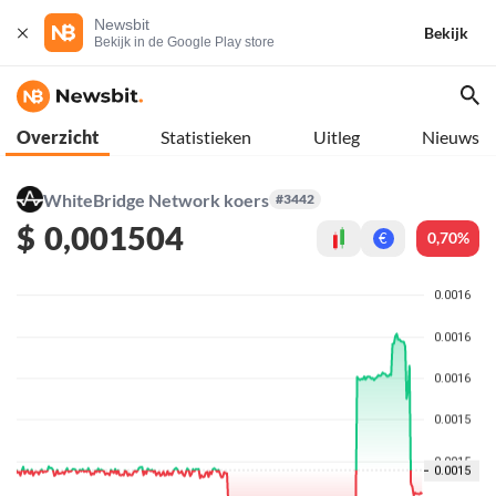
Newsbit
Bekijk
Bekijk in de Google Play store
Overzicht
Statistieken
Uitleg
Nieuws
WhiteBridge Network koers
#3442
$
0,001504
0,70%
€