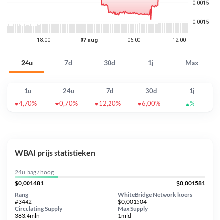
24u
7d
30d
1j
Max
1u
24u
7d
30d
1j
4,70%
0,70%
12,20%
6,00%
%
WBAI prijs statistieken
24u laag / hoog
$0,001481
$0,001581
Rang
WhiteBridge Network koers
#3442
$0,001504
Circulating Supply
Max Supply
383.4mln
1mld