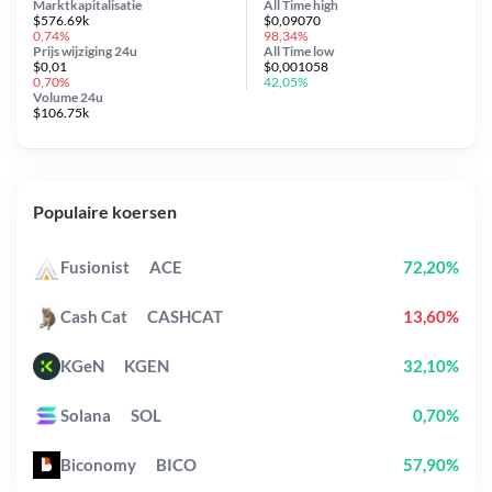
Marktkapitalisatie
All Time
high
$576.69k
$0,09070
0,74%
98,34%
Prijs wijziging
24u
All Time
low
$0,01
$0,001058
0,70%
42,05%
Volume 24u
$106.75k
Populaire koersen
Fusionist
ACE
72,20%
Cash Cat
CASHCAT
13,60%
KGeN
KGEN
32,10%
Solana
SOL
0,70%
Biconomy
BICO
57,90%