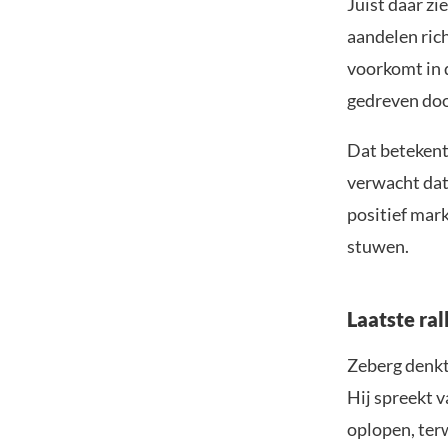
Juist daar zi
aandelen rich
voorkomt in 
gedreven doo
Dat betekent 
verwacht dat
positief mar
stuwen.
Laatste ral
Zeberg denkt 
Hij spreekt v
oplopen, ter