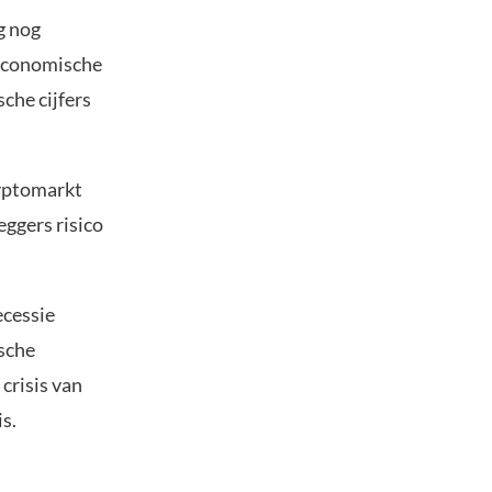
g nog
 economische
che cijfers
ryptomarkt
ggers risico
ecessie
ische
crisis van
s.