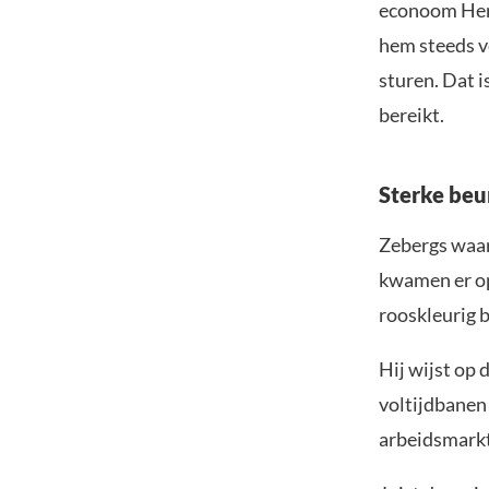
econoom Henr
hem steeds v
sturen. Dat i
bereikt.
Sterke beu
Zebergs waar
kwamen er opn
rooskleurig b
Hij wijst op 
voltijdbanen
arbeidsmarkt 