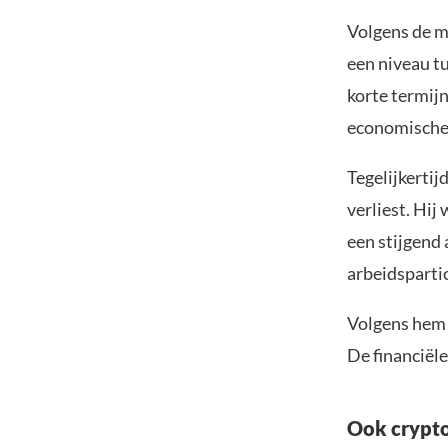
Volgens de m
een niveau t
korte termij
economische 
Tegelijkerti
verliest. Hij
een stijgend
arbeidspartic
Volgens hem l
De financiële
Ook crypto