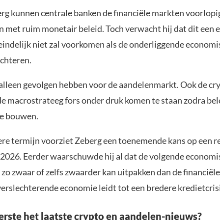
rg kunnen centrale banken de financiële markten voorlopi
 met ruim monetair beleid. Toch verwacht hij dat dit een
eindelijk niet zal voorkomen als de onderliggende economis
echteren.
 alleen gevolgen hebben voor de aandelenmarkt. Ook de c
de macrostrateeg fors onder druk komen te staan zodra bele
te bouwen.
ere termijn voorziet Zeberg een toenemende kans op een r
d 2026. Eerder waarschuwde hij al dat de volgende econom
zo zwaar of zelfs zwaarder kan uitpakken dan de financiële 
verslechterende economie leidt tot een bredere kredietcrisi
eerste het laatste crypto en aandelen-nieuws?