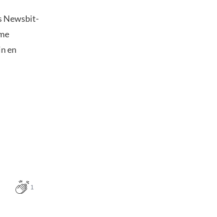
s Newsbit-
ime
in en
1