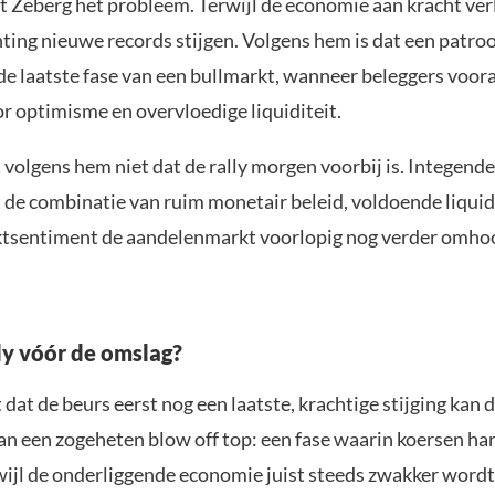
et Zeberg het probleem. Terwijl de economie aan kracht verl
ting nieuwe records stijgen. Volgens hem is dat een patro
de laatste fase van een bullmarkt, wanneer beleggers voor
r optimisme en overvloedige liquiditeit.
volgens hem niet dat de rally morgen voorbij is. Integende
 de combinatie van ruim monetair beleid, voldoende liquid
ktsentiment de aandelenmarkt voorlopig nog verder omho
ly vóór de omslag?
dat de beurs eerst nog een laatste, krachtige stijging kan
an een zogeheten blow off top: een fase waarin koersen har
wijl de onderliggende economie juist steeds zwakker wordt