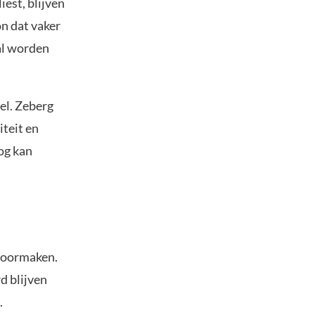
iest, blijven
on dat vaker
al worden
el. Zeberg
iteit en
og kan
 doormaken.
d blijven
.