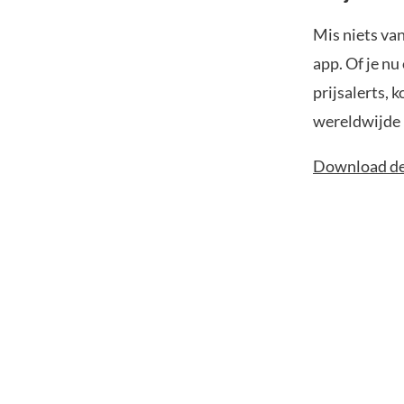
Mis niets va
app. Of je nu
prijsalerts, 
wereldwijde 
Download de 