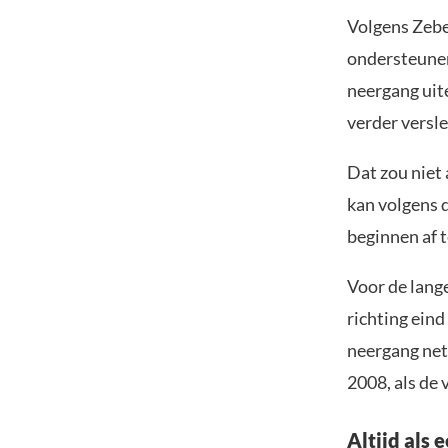
Volgens Zebe
ondersteunen
neergang uit
verder versl
Dat zou niet
kan volgens 
beginnen af 
Voor de lang
richting ein
neergang net 
2008, als de 
Altijd als 