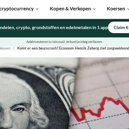
cryptocurrency
Kopen & Verkopen
Koersen
ndelen, crypto, grondstoffen en edelmetalen in 1 app
Claim €
Ad
Investeren is risicovol. Je kunt je inleg verliezen.
Nieuws
Komt er een beurscrash? Econoom Henrik Zeberg ziet zorgwekkend