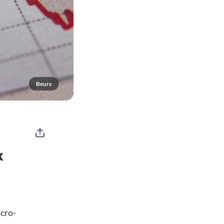
Beurs
k
cro-