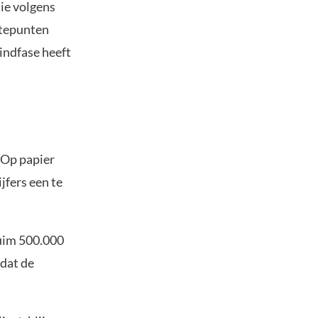
ie volgens
gtepunten
eindfase heeft
 Op papier
jfers een te
ruim 500.000
dat de