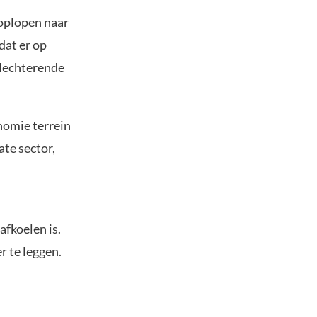
 oplopen naar
dat er op
slechterende
nomie terrein
ate sector,
afkoelen is.
r te leggen.