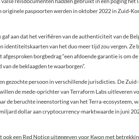
 valse reisdocumenten hadden gebruikt in een poging het l
n originele paspoorten werden in oktober 2022 in Zuid-Kor
gaf aan dat het verifiëren van de authenticiteit van de Bel
n identiteitskaarten van het duo meer tijd zou vergen. Ze
et afgesproken borgbedrag “een afdoende garantie is om de
 van de beklaagden te waarborgen”.
een gezochte persoon in verschillende jurisdicties. De Zui
 willen de mede-oprichter van Terraform Labs uitleveren v
ar de beruchte ineenstorting van het Terra-ecosysteem, w
 miljard dollar aan cryptocurrency-marktwaarde in juni 20
ft ook een Red Notice uitgegeven voor Kwon met betrekkin