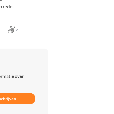
n reeks
2
ormatie over
schrijven