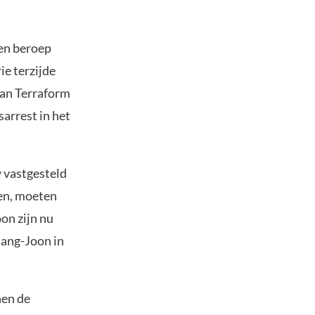
een beroep
e terzijde
van Terraform
sarrest in het
 vastgesteld
ten, moeten
on zijn nu
ang-Joon in
hen de