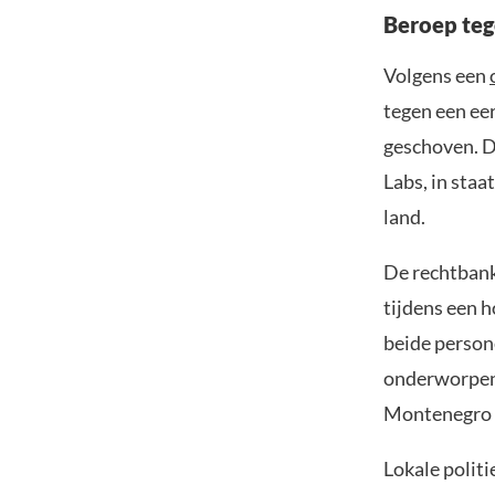
Beroep te
Volgens een
tegen een ee
geschoven. D
Labs, in staa
land.
De rechtbank
tijdens een 
beide person
onderworpen
Montenegro n
Lokale politi