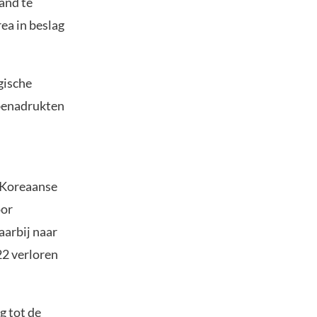
and te
ea in beslag
gische
 benadrukten
d-Koreaanse
oor
aarbij naar
22 verloren
g tot de