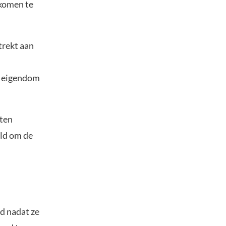
 komen te
trekt aan
e eigendom
ften
eld om de
d nadat ze