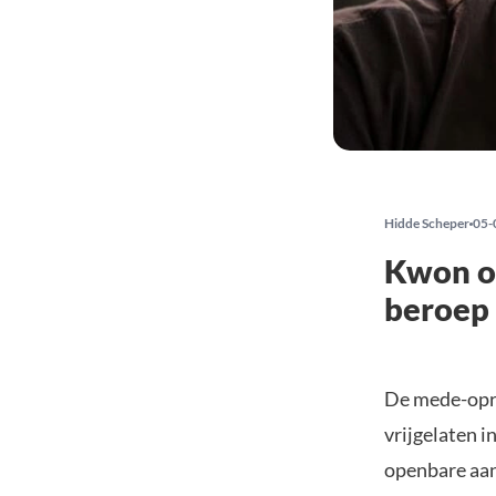
Hidde Scheper
05-
Kwon op
beroep 
De mede-opri
vrijgelaten 
openbare aan