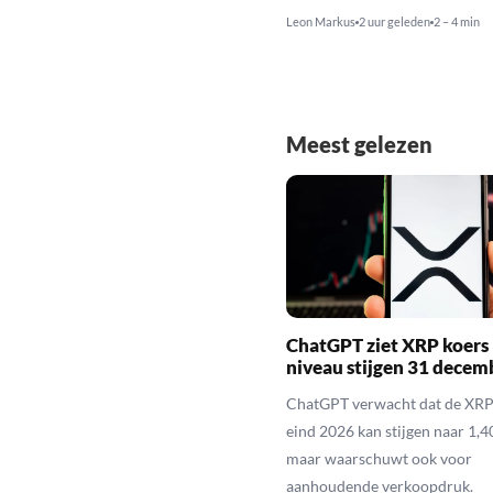
Leon Markus
2 uur geleden
2 – 4 min
Meest gelezen
ChatGPT ziet XRP koers 
niveau stijgen 31 decem
ChatGPT verwacht dat de XRP
eind 2026 kan stijgen naar 1,40
maar waarschuwt ook voor
aanhoudende verkoopdruk.