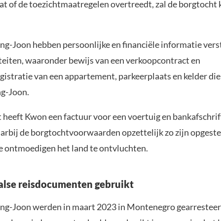
at of de toezichtmaatregelen overtreedt, zal de borgtocht
g-Joon hebben persoonlijke en financiële informatie vers
iteiten, waaronder bewijs van een verkoopcontract en
istratie van een appartement, parkeerplaats en kelder di
ng-Joon.
t heeft Kwon een factuur voor een voertuig en bankafschri
aarbij de borgtochtvoorwaarden opzettelijk zo zijn opgest
e ontmoedigen het land te ontvluchten.
alse reisdocumenten gebruikt
g-Joon werden in maart 2023 in Montenegro gearresteer