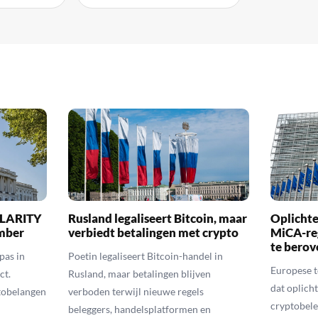
 CLARITY
Rusland legaliseert Bitcoin, maar
Oplichte
ember
verbiedt betalingen met crypto
MiCA-re
te berov
pas in
Poetin legaliseert Bitcoin-handel in
Europese 
ct.
Rusland, maar betalingen blijven
dat oplic
tobelangen
verboden terwijl nieuwe regels
cryptobele
beleggers, handelsplatformen en