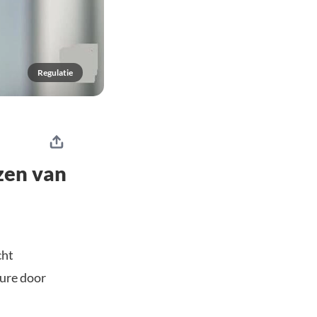
Regulatie
zen van
cht
dure door