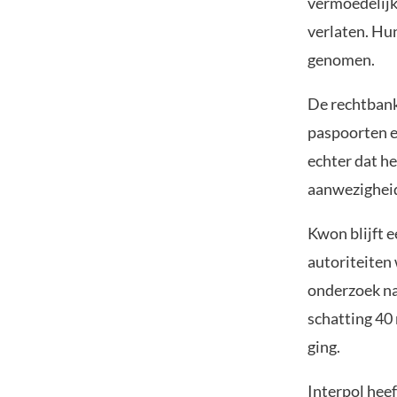
vermoedelijk
verlaten. Hu
genomen.
De rechtbank 
paspoorten e
echter dat h
aanwezigheid
Kwon blijft 
autoriteiten
onderzoek na
schatting 40
ging.
Interpol hee