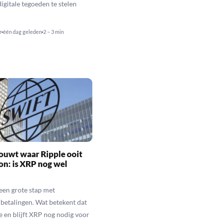
igitale tegoeden te stelen
r
één dag geleden
2 – 3 min
ouwt waar Ripple ooit
n: is XRP nog wel
een grote stap met
betalingen. Wat betekent dat
e en blijft XRP nog nodig voor