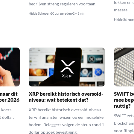
lokken en d
bedrijven streng reguleren voortaan.
massaal.
Hidde Scheper
20 uur geleden
2 – 3 min
Hidde Schepe
naar dit
XRP bereikt historisch oversold-
SWIFT b
ber 2026
niveau: wat betekent dat?
mee bego
nuttig?
 koers
XRP bereikt historisch oversold-niveau
SWIFT zet 
 dollar,
terwijl analisten wijzen op een mogelijke
blockchain
bodem. Beleggers volgen de steun rond 1
voor Rippl
dollar op zoek bevestiging.