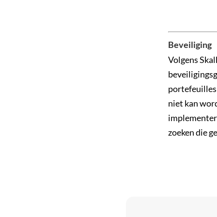
Beveiliging
Volgens Skalk
beveiligings
portefeuille
niet kan wor
implementere
zoeken die g