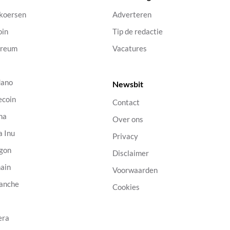
 koersen
Adverteren
oin
Tip de redactie
ereum
Vacatures
dano
Newsbit
ecoin
Contact
na
Over ons
a Inu
Privacy
gon
Disclaimer
ain
Voorwaarden
anche
Cookies
B
era