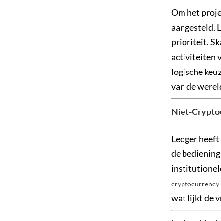
Om het projec
aangesteld. L
prioriteit. S
activiteiten
logische keuz
van de werel
Niet-Crypto
Ledger heeft 
de bediening
institutionel
cryptocurrency
wat lijkt de 