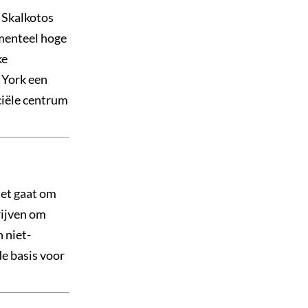
s Skalkotos
menteel hoge
ke
 York een
ciële centrum
et gaat om
rijven om
 niet-
de basis voor