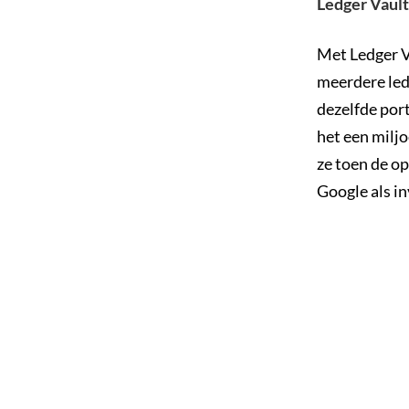
Ledger Vault
Met Ledger V
meerdere led
dezelfde port
het een milj
ze toen de o
Google als i