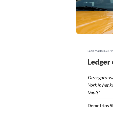
Leon Markus
26-1
Ledger 
De crypto-wa
York in het k
Vault’.
Demetrios S