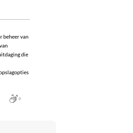
or beheer van
 van
uitdaging die
 opslagopties
0