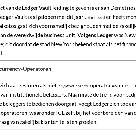
t van de Ledger Vault leiding te geven is er aan Demetrio
edger Vault is afgelopen mei dit jaar
en heeft mo
gelanceerd
kalkotos gaat zich voornamelijk bezighouden met de zakelij
 van de wereldwijde business unit. Volgens Ledger was New
e; dit doordat de stad New York bekend staat als het finan
d.
currency-Operatoren
zich aangesloten als niet-
-operator wanneer h
cryptocurrency
 van institutionele beleggers. Naarmate de trend voor bed
e beleggers te bedienen doorgaat, voegt Ledger zich toe aan
-operatoren, waaronder ICE zelf, bij het voorbereiden van 
vraag van zakelijke klanten te laten groeien.