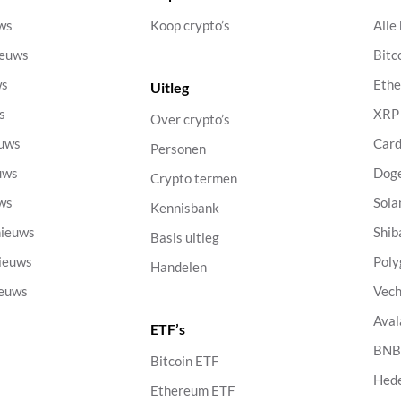
uws
Koop crypto’s
Alle
ieuws
Bitc
ws
Eth
Uitleg
s
XRP
Over crypto’s
euws
Car
Personen
uws
Dog
Crypto termen
uws
Sola
Kennisbank
nieuws
Shib
Basis uitleg
nieuws
Poly
Handelen
ieuws
Vech
Aval
ETF’s
s
BN
Bitcoin ETF
Hed
Ethereum ETF