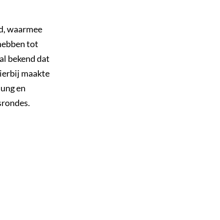
rd, waarmee
hebben tot
 al bekend dat
ierbij maakte
sung en
srondes.