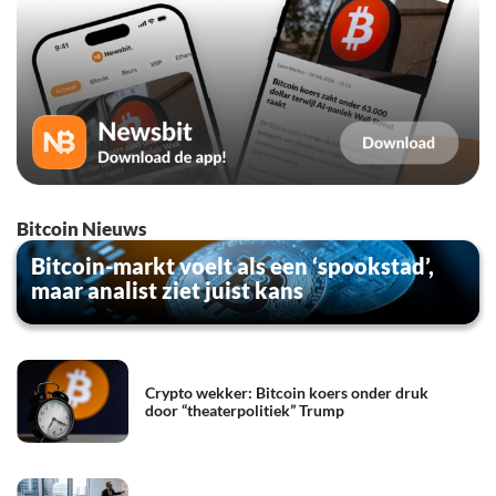
Bitcoin Nieuws
Bitcoin-markt voelt als een ‘spookstad’,
maar analist ziet juist kans
Crypto wekker: Bitcoin koers onder druk
door “theaterpolitiek” Trump