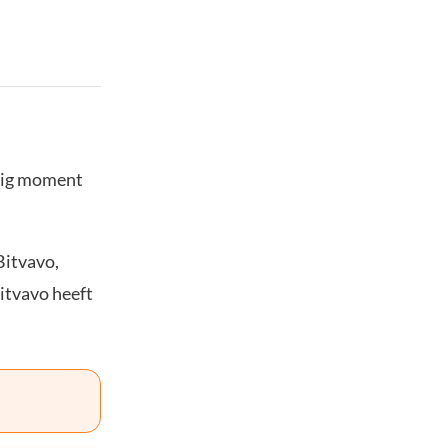
stig moment
Bitvavo,
Bitvavo heeft