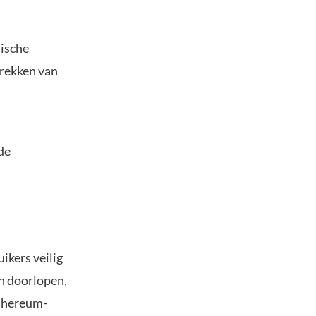
nische
trekken van
de
ikers veilig
en doorlopen,
thereum-