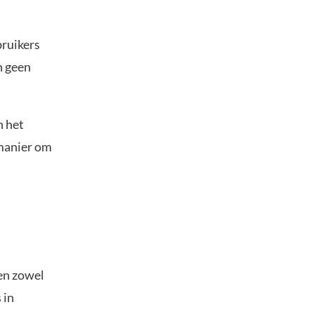
bruikers
n geen
n het
 manier om
n
den zowel
 in