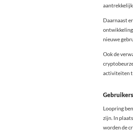
aantrekkelijk
Daarnaast erk
ontwikkeling
nieuwe gebru
Ook de verwa
cryptobeurze
activiteiten 
Gebruikers
Loopring ben
zijn. In plaa
worden de c