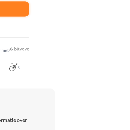
 met
0
ormatie over