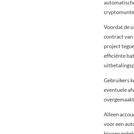
automatisch
cryptomunten
Voordat de u
contract van
project tego
efficiënte ba
uitbetalings
Gebruikers k
eventuele af
overgemaakt 
Alleen accou
voor een aut
binnen enkel