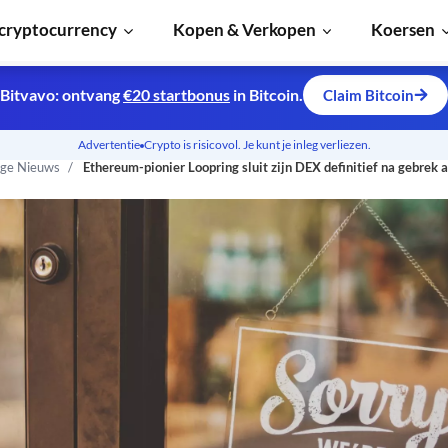
cryptocurrency
Kopen & Verkopen
Koersen
Bitvavo: ontvang
€20 startbonus
in Bitcoin.
Claim Bitcoin
Advertentie
Crypto is risicovol. Je kunt je inleg verliezen.
ge Nieuws
Ethereum-pionier Loopring sluit zijn DEX definitief na gebrek 