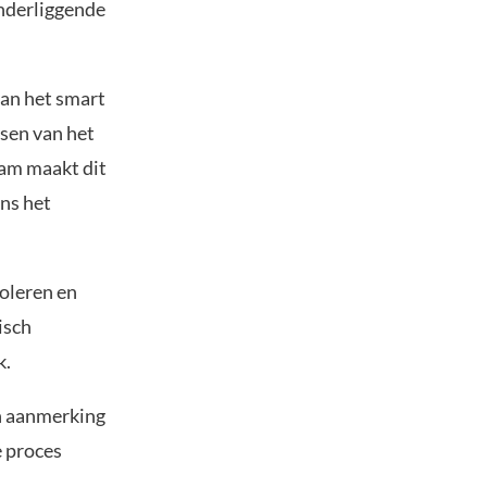
nderliggende
aan het smart
sen van het
eam maakt dit
ens het
roleren en
isch
k.
in aanmerking
e proces