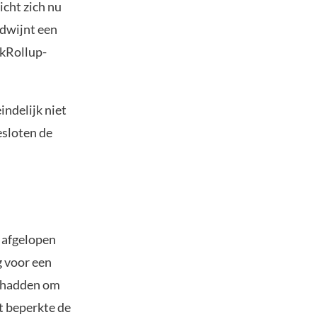
icht zich nu
rdwijnt een
zkRollup-
indelijk niet
esloten de
 afgelopen
 voor een
n hadden om
t beperkte de