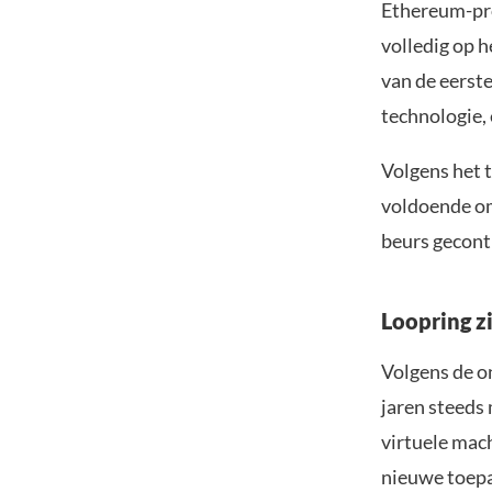
Ethereum-proj
volledig op 
van de eerst
technologie, 
Volgens het t
voldoende om
beurs gecont
Loopring z
Volgens de o
jaren steeds
virtuele mac
nieuwe toepa