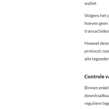
wallet.
Volgens het 
hoeven geen 
transactiekos
Hoewel deze 
protocol, no
alle tegoeden
Controle v
Binnen enkele
downloadbaar
reguliere teg