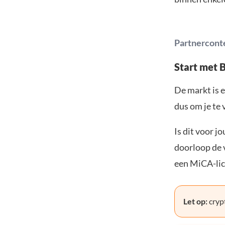
Partnercont
Start met 
De markt is e
dus om je te 
Is dit voor j
doorloop de v
een MiCA-lic
Let op:
crypt