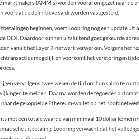
e marktmakers (AMM’s) worden vooraf omgezet naar de o
 voordat de definitieve saldi worden vastgesteld.
itbetalingen beginnen, voert Loopring nog een update uit 
 de DEX. Daardoor kunnen uitsluitend goedgekeurde adres
eden vanuit het Layer 2-netwerk verwerken. Volgens het t
tchtransacties mogelijk en voorkomt het verstoringen tijd
proces.
rijgen vervolgens twee weken de tijd om hun saldo te cont
wijkingen te melden. Daarna worden de tegoeden automat
naar de gekoppelde Ethereum-wallet op het hoofdnetwer
nts met een totale waarde van minimaal 10 dollar komen 
omatische uitbetaling. Loopring verwacht dat het volledig
e weken is afgerond.