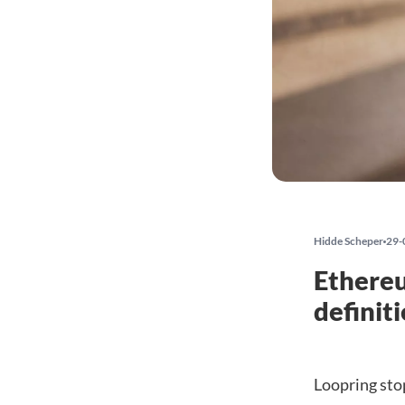
Hidde Scheper
29-
Ethereu
definit
Loopring stop