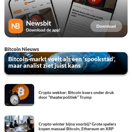
Bitcoin Nieuws
Bitcoin-markt voelt als een ‘spookstad’,
maar analist ziet juist kans
Crypto wekker: Bitcoin koers onder druk
door “theaterpolitiek” Trump
Crypto-winter bijna voorbij? Grote spelers
kopen massaal Bitcoin, Ethereum en XRP