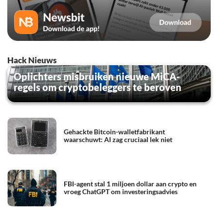
Hack Nieuws
Oplichters misbruiken nieuwe MiCA-
regels om cryptobeleggers te beroven
Gehackte Bitcoin-walletfabrikant
waarschuwt: AI zag cruciaal lek niet
FBI-agent stal 1 miljoen dollar aan crypto en
vroeg ChatGPT om investeringsadvies