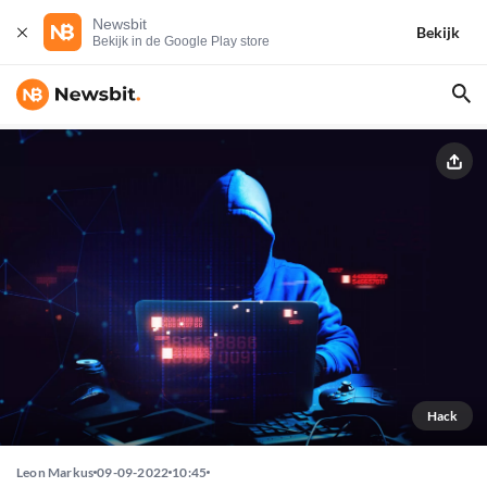
Newsbit
Bekijk
Bekijk in de Google Play store
Hack
Leon Markus
09-09-2022
10:45