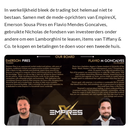
In werkelijkheid bleek de trading bot helemaal niet te
bestaan. Samen met de mede-oprichters van EmpiresX,
Emerson Sousa Pires en Flavio Mendes Goncalves,
gebruikte Nicholas de fondsen van investeerders onder
andere om een Lamborghini te leasen, items van Tiffany &
Co. te kopen en betalingen te doen voor een tweede huis.