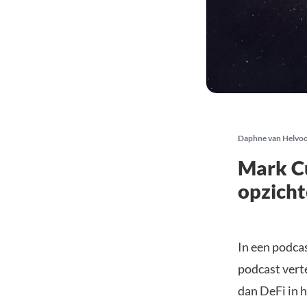
Daphne van Helvo
Mark Cu
opzicht
In een podca
podcast verte
dan DeFi in h