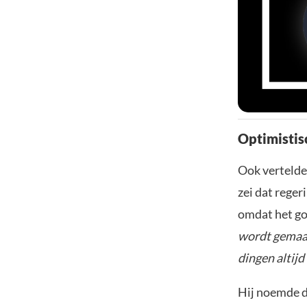
Optimistis
Ook vertelde 
zei dat rege
omdat het go
wordt gemaak
dingen altij
Hij noemde d