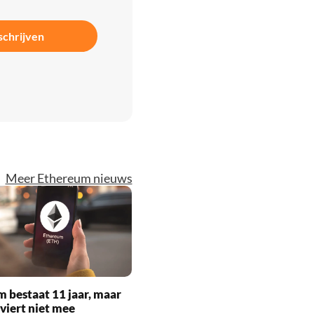
schrijven
Meer Ethereum nieuws
 bestaat 11 jaar, maar
 viert niet mee