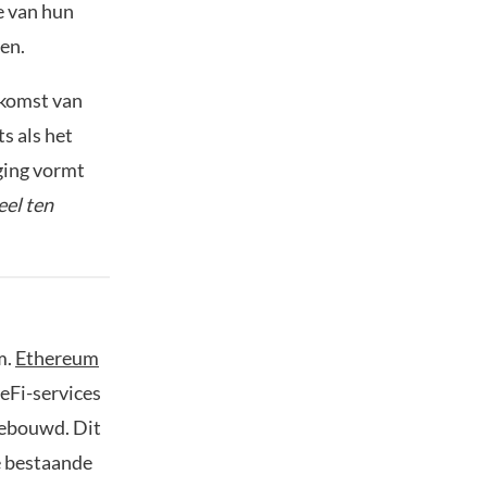
e van hun
en.
pkomst van
s als het
ging vormt
el ten
m.
Ethereum
eFi-services
gebouwd. Dit
e bestaande