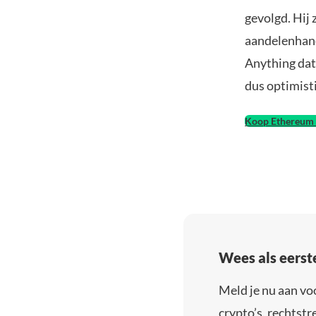
gevolgd. Hij 
aandelenhand
Anything dat
dus optimist
Koop Ethereum 
Wees als eerst
Meld je nu aan vo
crypto’s, rechtstre