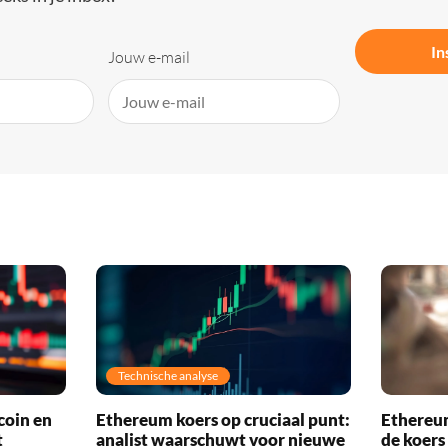
In
Jouw e-mail
Technische analyse
coin en
Ethereum koers op cruciaal punt:
Ethereum
t
analist waarschuwt voor nieuwe
de koers