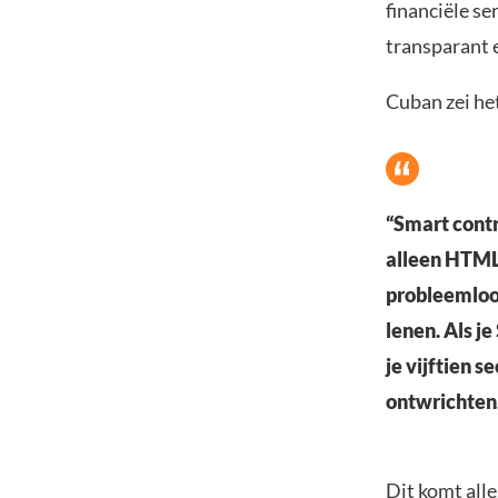
financiële s
transparant e
Cuban zei he
“Smart contr
alleen HTML 
probleemloos
lenen. Als je
je vijftien s
ontwrichten.
Dit komt alle