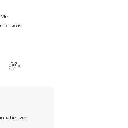
k Me
k Cuban is
0
ormatie over