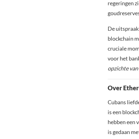
regeringen zi
goudreserves
De uitspraak 
blockchain me
cruciale mom
voor het ban
opzichte van
Over Ethe
Cubans liefd
is een block
hebben een v
is gedaan me