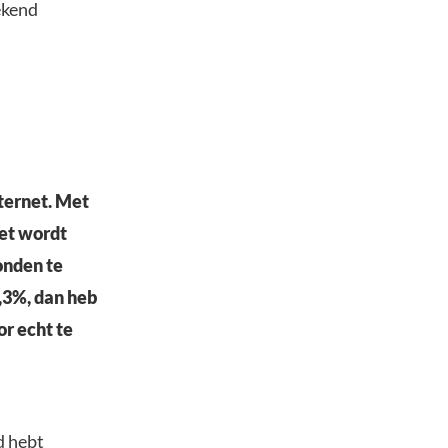
ekend
nternet. Met
Het wordt
onden te
2,3%, dan heb
or echt te
d hebt