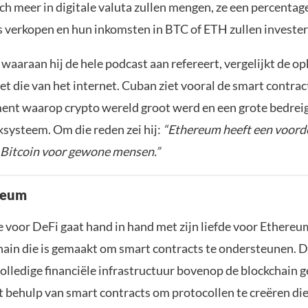
ch meer in digitale valuta zullen mengen, ze een percentag
 verkopen en hun inkomsten in BTC of ETH zullen invester
waaraan hij de hele podcast aan refereert, vergelijkt de o
t die van het internet. Cuban ziet vooral de smart contract
ent waarop crypto wereld groot werd en een grote bedrei
ksysteem. Om die reden zei hij:
“Ethereum heeft een voorde
 Bitcoin voor gewone mensen.”
reum
e voor DeFi gaat hand in hand met zijn liefde voor Ethereu
chain die is gemaakt om smart contracts te ondersteunen. D
olledige financiële infrastructuur bovenop de blockchain 
t behulp van smart contracts om protocollen te creëren di