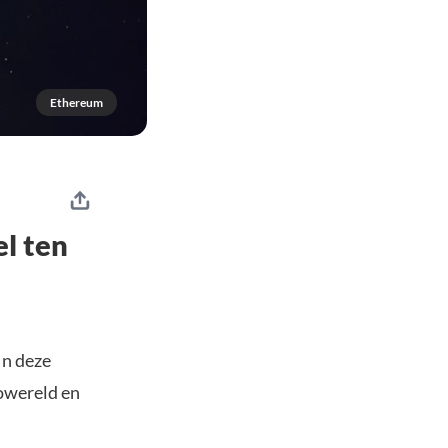
Ethereum
l ten
In deze
towereld en