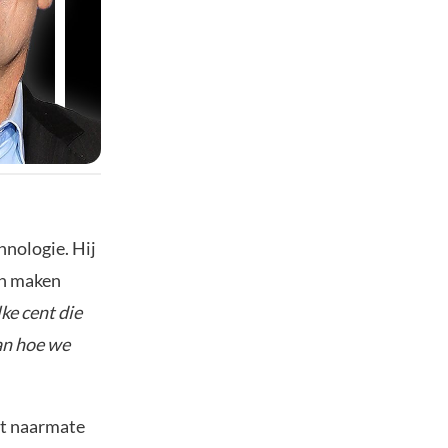
hnologie. Hij
en maken
ke cent die
an hoe we
at naarmate