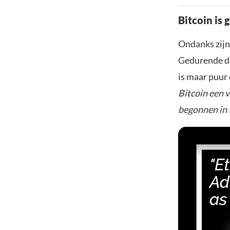
Bitcoin is 
Ondanks zijn 
Gedurende de
is maar puur
Bitcoin een 
begonnen in t