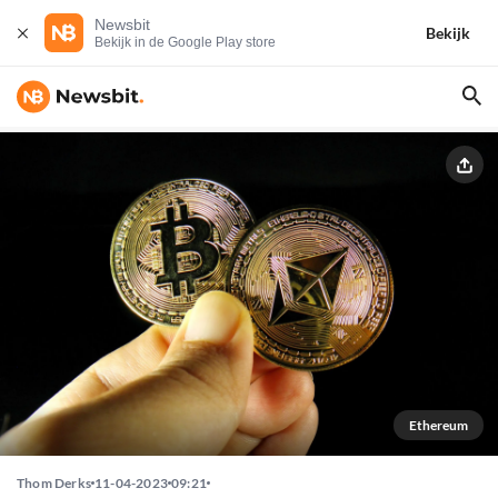
Newsbit
Bekijk
Bekijk in de Google Play store
Ethereum
Thom Derks
11-04-2023
09:21