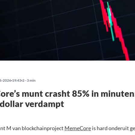
6-2026
19:43
2 - 3 min
e’s munt crasht 85% in minuten:
 dollar verdampt
nt M van blockchainproject
MemeCore
is hard onderuit g