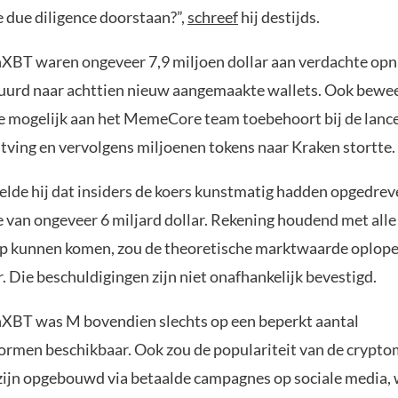
e due diligence doorstaan?”,
schreef
hij destijds.
XBT waren ongeveer 7,9 miljoen dollar aan verdachte op
uurd naar achttien nieuw aangemaakte wallets. Ook bewee
ie mogelijk aan het MemeCore team toebehoort bij de lanc
tving en vervolgens miljoenen tokens naar Kraken stortte.
elde hij dat insiders de koers kunstmatig hadden opgedrev
van ongeveer 6 miljard dollar. Rekening houdend met alle
p kunnen komen, zou de theoretische marktwaarde oplope
r. Die beschuldigingen zijn niet onafhankelijk bevestigd.
XBT was M bovendien slechts op een beperkt aantal
ormen beschikbaar. Ook zou de populariteit van de crypt
zijn opgebouwd via betaalde campagnes op sociale media, 