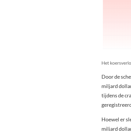
Het koersverlo
Door de sche
miljard dolla
tijdens de c
geregistreer
Hoewel er sl
miljard doll