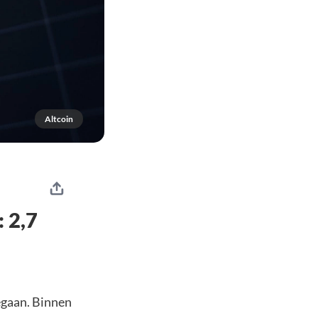
Altcoin
 2,7
egaan. Binnen