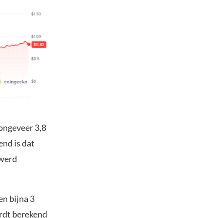
ongeveer 3,8
end is dat
 werd
n bijna 3
rdt berekend