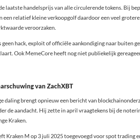
de laatste handelsprijs van alle circulerende tokens. Bij be
an een relatief kleine verkoopgolf daardoor een veel grotere
rktwaarde veroorzaken.
 geen hack, exploit of officiële aankondiging naar buiten 
klaart. Ook MemeCore heeft nog niet publiekelijk gereagee
aarschuwing van ZachXBT
ge daling brengt opnieuw een bericht van blockchainonder
 de aandacht. Hij zette in april vraagtekens bij de noter
nge Kraken.
t Kraken M op 3 juli 2025 toegevoegd voor spot trading e