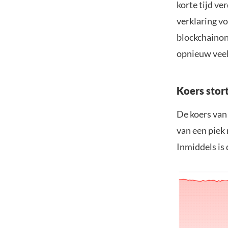
korte tijd ve
verklaring v
blockchainon
opnieuw veel
Koers stor
De koers van
van een piek 
Inmiddels is 