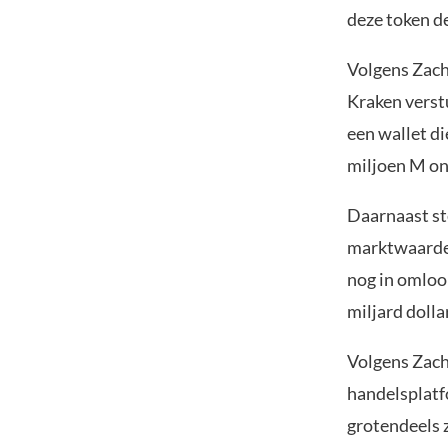
deze token d
Volgens Zach
Kraken verst
een wallet d
miljoen M on
Daarnaast st
marktwaarde 
nog in omloo
miljard dolla
Volgens Zach
handelsplatf
grotendeels 