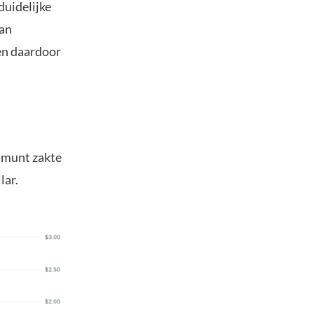
duidelijke
van
en daardoor
 munt zakte
lar.