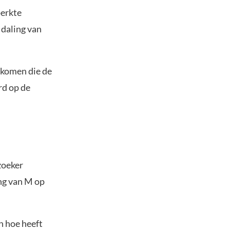
perkte
 daling van
gekomen die de
rd op de
zoeker
ing van M op
n hoe heeft