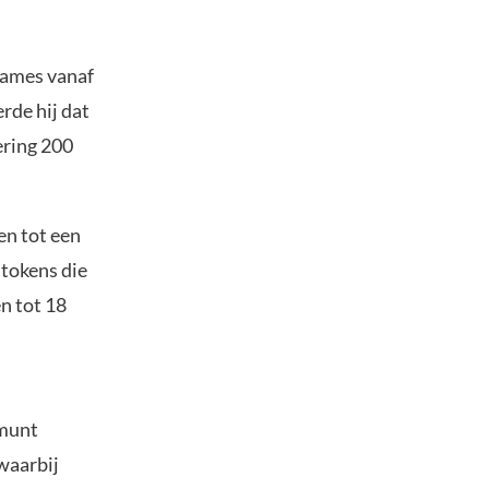
names vanaf
rde hij dat
ering 200
en tot een
 tokens die
n tot 18
omunt
waarbij