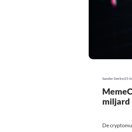
Sander Derks
25-0
MemeCor
miljard
De cryptomu