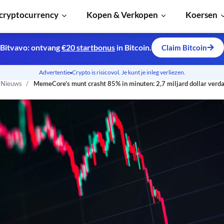
cryptocurrency
Kopen & Verkopen
Koersen
Bitvavo: ontvang
€20 startbonus
in Bitcoin.
Claim Bitcoin
Advertentie
Crypto is risicovol. Je kunt je inleg verliezen.
n Nieuws
MemeCore’s munt crasht 85% in minuten: 2,7 miljard dollar verd