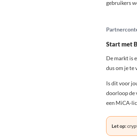
gebruikers w
Partnercont
Start met 
De markt is e
dus om je te 
Is dit voor j
doorloop de v
een MiCA-lic
Let op:
crypt