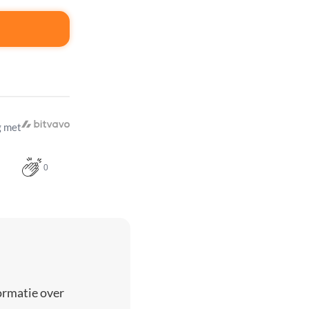
 met
0
ormatie over