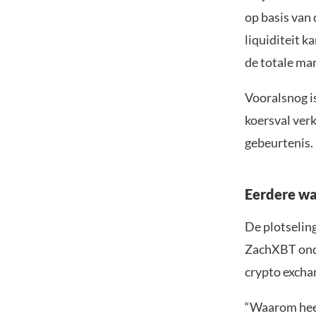
op basis van 
liquiditeit k
de totale ma
Vooralsnog is
koersval ver
gebeurtenis.
Eerdere w
De plotselin
ZachXBT onder
crypto excha
“Waarom heef