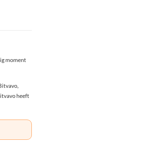
stig moment
Bitvavo,
Bitvavo heeft