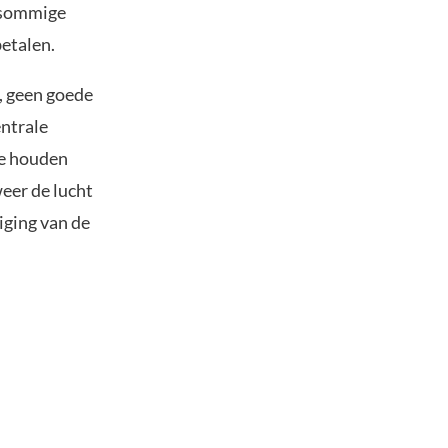
n sommige
etalen.
n, geen goede
entrale
te houden
weer de lucht
iging van de