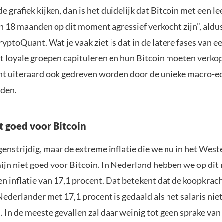
de grafiek kijken, dan is het duidelijk dat Bitcoin met een le
n 18 maanden op dit moment agressief verkocht zijn”, aldus
ryptoQuant. Wat je vaak ziet is dat in de latere fases van 
st loyale groepen capituleren en hun Bitcoin moeten verko
t uiteraard ook gedreven worden door de unieke macro-
den.
et goed voor Bitcoin
genstrijdig, maar de extreme inflatie die we nu in het Weste
mijn niet goed voor Bitcoin. In Nederland hebben we op di
n inflatie van 17,1 procent. Dat betekent dat de koopkrach
derlander met 17,1 procent is gedaald als het salaris niet
In de meeste gevallen zal daar weinig tot geen sprake van 