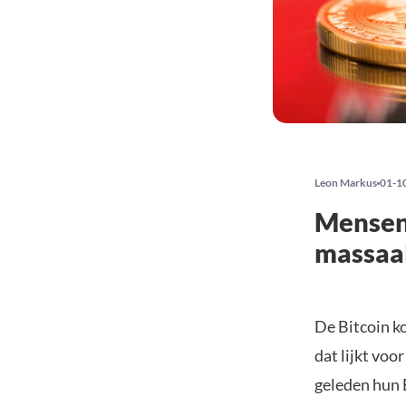
Leon Markus
01-1
Mensen 
massaal
De Bitcoin k
dat lijkt vo
geleden hun 