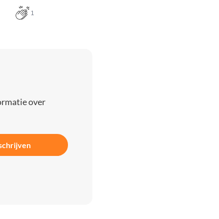
1
ormatie over
schrijven