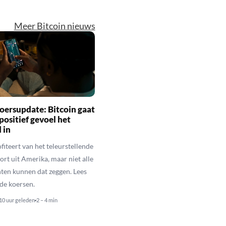
Meer Bitcoin nieuws
oersupdate: Bitcoin gaat
positief gevoel het
 in
fiteert van het teleurstellende
rt uit Amerika, maar niet alle
en kunnen dat zeggen. Lees
de koersen.
10 uur geleden
2 – 4 min