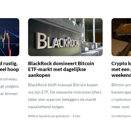
d rustig,
BlackRock domineert Bitcoin
Crypto k
veel hoop
ETF-markt met dagelijkse
met een 
aankopen
weekend
ersniveau.
BlackRock blijft massaal Bitcoin kopen
Bitcoin pro
igt volgens
via zijn ETF. De nieuwste instroomcijfers
banenrappo
lar binnen
laten zien waarom beleggers de markt
cryptomunt
nauwlettend volgen.
meer over 
Willem Spork
6 uur geleden
1 – 3 min
Ivo Melchers