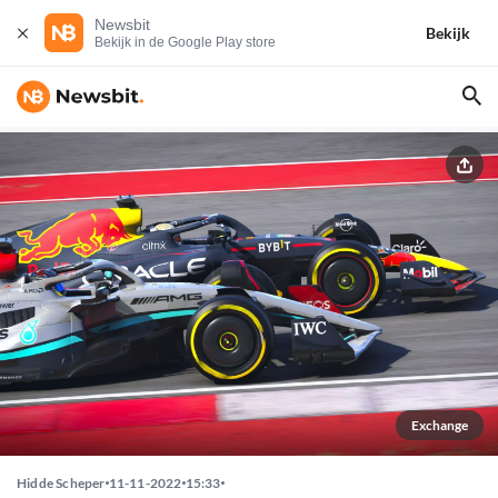
Newsbit
Bekijk
Bekijk in de Google Play store
Exchange
Hidde Scheper
11-11-2022
15:33