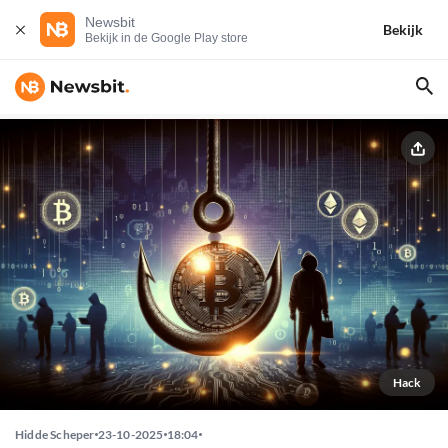
Newsbit
Bekijk
Bekijk in de Google Play store
Hack
Hidde Scheper
23-10-2025
18:04