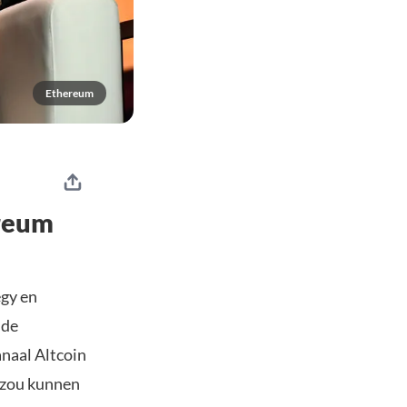
Ethereum
ereum
egy en
 de
naal Altcoin
 zou kunnen