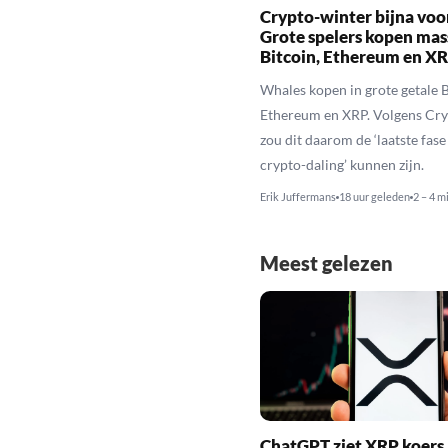
Crypto-winter bijna voo
Grote spelers kopen mas
Bitcoin, Ethereum en X
Whales kopen in grote getale B
Ethereum en XRP. Volgens Cr
zou dit daarom de ‘laatste fase
crypto-daling’ kunnen zijn.
Erik Juffermans
18 uur geleden
2 – 4 m
Meest gelezen
ChatGPT ziet XRP koers 