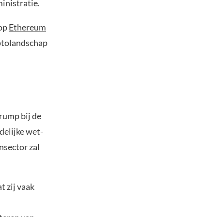
inistratie.
 op
Ethereum
yptolandschap
rump bij de
delijke wet-
nsector zal
t zij vaak