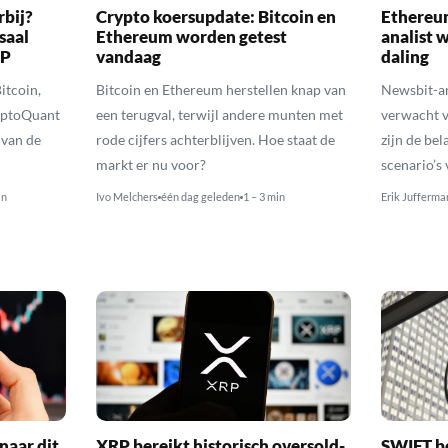
rbij?
Crypto koersupdate: Bitcoin en
Ethereum
saal
Ethereum worden getest
analist 
RP
vandaag
daling
itcoin,
Bitcoin en Ethereum herstellen knap van
Newsbit-an
yptoQuant
een terugval, terwijl andere munten met
verwacht v
 van de
rode cijfers achterblijven. Hoe staat de
zijn de be
markt er nu voor?
scenario’s
in
Ivo Melchers
één dag geleden
1 – 3 min
Erik Jufferma
naar dit
XRP bereikt historisch oversold-
SWIFT b