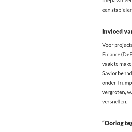
toepassingen
een stabieler
Invloed va
Voor projecte
Finance (DeF
vaak te maken
Saylor benad
onder Trump 
vergroten, wa
versnellen.
“Oorlog teg