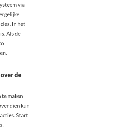
systeem via
ergelijke
ies. In het
is. Als de
to
en.
 over de
n te maken
Bovendien kun
acties. Start
o!