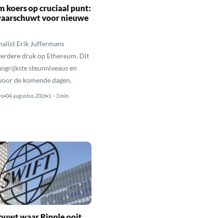
 koers op cruciaal punt:
waarschuwt voor nieuwe
alist Erik Juffermans
erdere druk op Ethereum. Dit
langrijkste steunniveaus en
 voor de komende dagen.
ns
04 augustus 2026
1 – 3 min
ouwt waar Ripple ooit