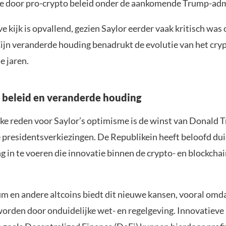
e door pro-crypto beleid onder de aankomende Trump-adm
e kijk is opvallend, gezien Saylor eerder vaak kritisch was
 Zijn veranderde houding benadrukt de evolutie van het cr
e jaren.
 beleid en veranderde houding
jke reden voor Saylor’s optimisme is de winst van Donald T
presidentsverkiezingen. De Republikein heeft beloofd dui
g in te voeren die innovatie binnen de crypto- en blockchai
m en andere altcoins biedt dit nieuwe kansen, vooral omda
rden door onduidelijke wet- en regelgeving. Innovatieve