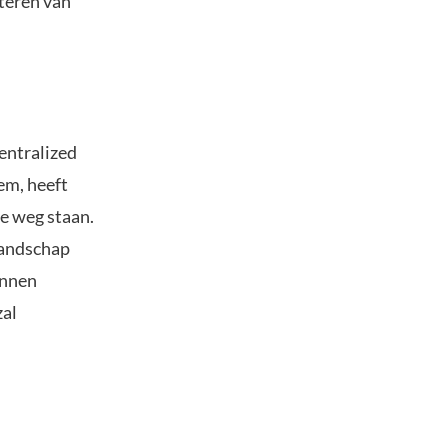
iteren van
entralized
em, heeft
de weg staan.
landschap
unnen
zal