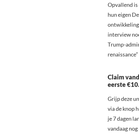
Opvallend is
hun eigen DeF
ontwikkelinge
interview noe
Trump-admini
renaissance”
Claim vand
eerste €10
Grijp deze u
via de knop h
je 7 dagen la
vandaag nog e