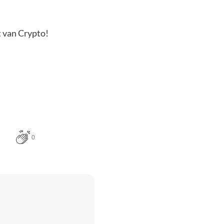
t van Crypto!
0