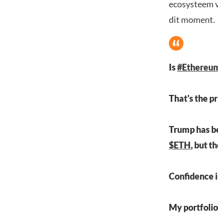
ecosysteem v
dit moment.
Is
#Ethereu
That's the p
Trump has b
$ETH
, but t
Confidence is
My portfolio