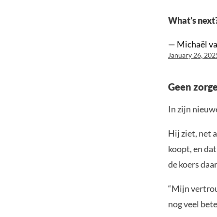
What's nex
— Michaël v
January 26, 202
Geen zorg
In zijn nieuw
Hij ziet, net
koopt, en da
de koers daar
“Mijn vertro
nog veel bete