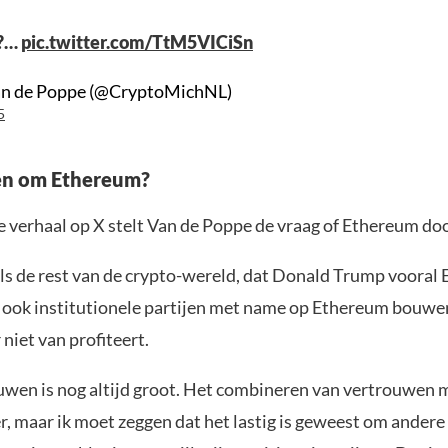
t?…
pic.twitter.com/TtM5VICiSn
an de Poppe (@CryptoMichNL)
5
en om Ethereum?
e verhaal op X stelt Van de Poppe de vraag of Ethereum doo
 als de rest van de crypto-wereld, dat Donald Trump voora
t ook institutionele partijen met name op Ethereum bouwe
 niet van profiteert.
uwen is nog altijd groot. Het combineren van vertrouwen m
r, maar ik moet zeggen dat het lastig is geweest om andere