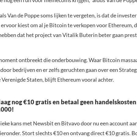
we nog een run voor memecoins krijgen,” aldus Van de Popp
ls Van de Poppe soms lijken te vergeten, is dat de investe
je ervoor kiest om al je Bitcoin te verkopen voor Ethereum, 
hebben dat het project van Vitalik Buterin beter gaan pres
moment ontbreekt die onderbouwing. Waar Bitcoin massa
oor bedrijven en er zelfs geruchten gaan over een Strateg
 Verenigde Staten, blijft Ethereum vooral achter.
aag nog €10 gratis en betaal geen handelskosten
.000!
nieke kans met Newsbit en Bitvavo door nu een account aa
ieronder. Stort slechts €10 en ontvang direct €10 gratis. 