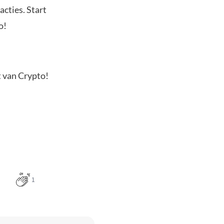
acties. Start
o!
t van Crypto!
1