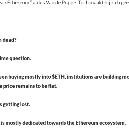
an Ethereum,” aldus Van de Poppe. Toch maakt hij zich ge
m
dead?
rime question.
een buying mostly into
$ETH
, institutions are building m
he price remains to be flat.
 getting lost.
 is mostly dedicated towards the Ethereum ecosystem.