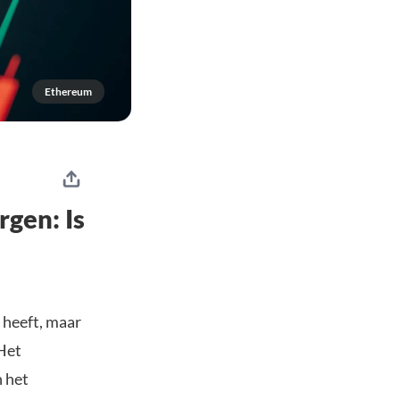
Ethereum
rgen: Is
 heeft, maar
“Het
n het