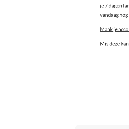
je 7 dagen la
vandaag nog e
Maak je accou
Mis deze kans