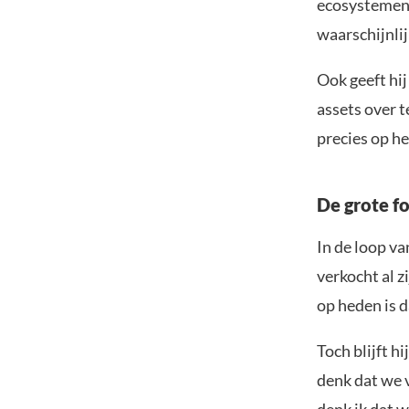
ecosystemen t
waarschijnli
Ook geeft hij
assets over 
precies op h
De grote f
In de loop va
verkocht al z
op heden is 
Toch blijft h
denk dat we 