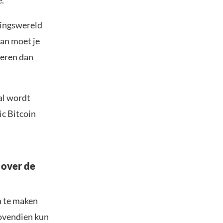
e.
ringswereld
dan moet je
teren dan
al wordt
ic Bitcoin
 over de
n te maken
Bovendien kun