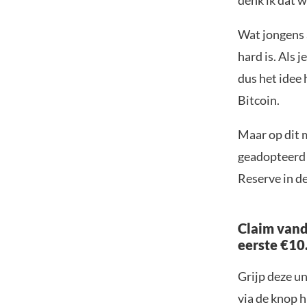
denk ik dat 
Wat jongens a
hard is. Als 
dus het idee 
Bitcoin.
Maar op dit 
geadopteerd d
Reserve in de
Claim vand
eerste €10
Grijp deze u
via de knop h