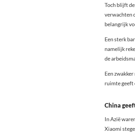
Toch blijft 
verwachten d
belangrijk vo
Een sterk ba
namelijk reke
de arbeidsmar
Een zwakker 
ruimte geeft
China geef
In Azië ware
Xiaomi stege