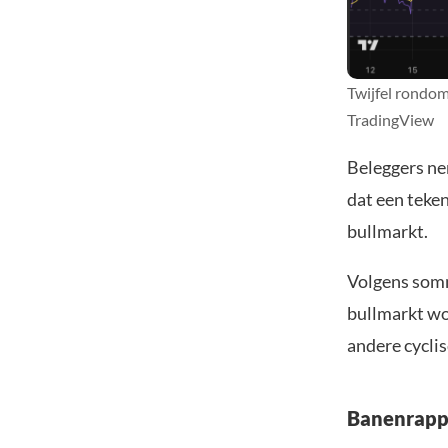
Twijfel rondom
TradingView
Beleggers nem
dat een teken
bullmarkt.
Volgens somm
bullmarkt wo
andere cyclis
Banenrappo