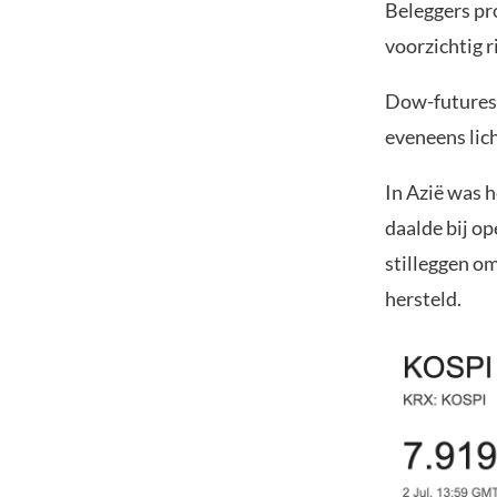
Beleggers pr
voorzichtig r
Dow-futures 
eveneens lic
In Azië was 
daalde bij o
stilleggen om
hersteld.