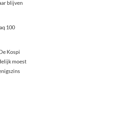
ar blijven
daq 100
 De Kospi
delijk moest
enigszins