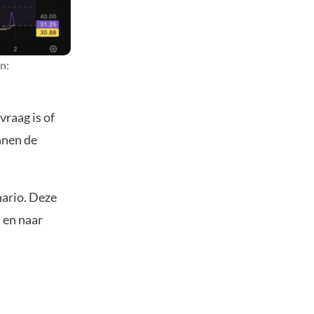
n:
vraag is of
innen de
nario. Deze
 en naar