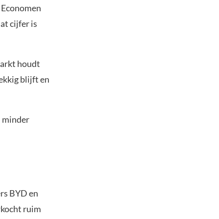
t. Economen
 cijfer is
arkt houdt
kkig blijft en
d minder
ers BYD en
rkocht ruim