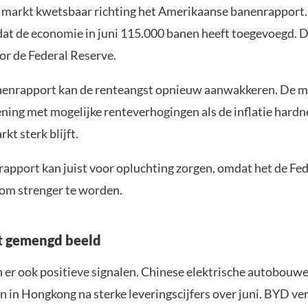
de markt kwetsbaar richting het Amerikaanse banenrappor
at de economie in juni 115.000 banen heeft toegevoegd. Dat
or de Federal Reserve.
nenrapport kan de renteangst opnieuw aanwakkeren. De m
ning met mogelijke renteverhogingen als de inflatie hardne
kt sterk blijft.
rapport kan juist voor opluchting zorgen, omdat het de Fe
 om strenger te worden.
t gemengd beeld
n er ook positieve signalen. Chinese elektrische autobouw
n in Hongkong na sterke leveringscijfers over juni. BYD ve