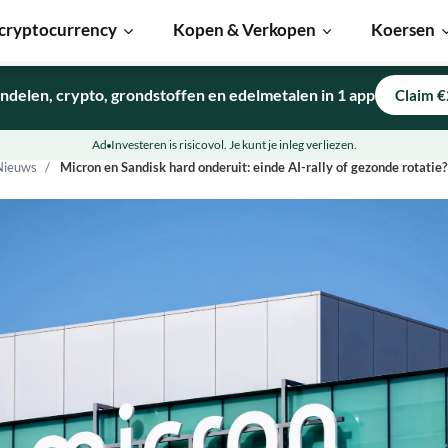
cryptocurrency
Kopen & Verkopen
Koersen
ndelen, crypto, grondstoffen en edelmetalen in 1 app
Claim €
Ad
Investeren is risicovol. Je kunt je inleg verliezen.
Nieuws
Micron en Sandisk hard onderuit: einde AI-rally of gezonde rotatie?