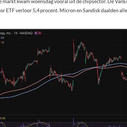
e markt kwam woensdag vooral uit de chipsector. De VanE
r ETF verloor 5,4 procent. Micron en Sandisk daalden all