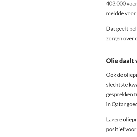
403.000 voert
meldde voor 
Dat geeft be
zorgen over 
Olie daalt 
Ook de oliepr
slechtste kw
gesprekken t
in Qatar goe
Lagere oliepr
positief voo