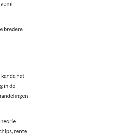
Xiaomi
de bredere
n kende het
g in de
rhandelingen
theorie
chips, rente