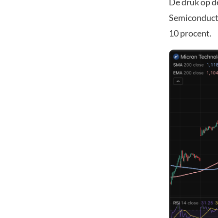
De druk op d
Semiconducto
10 procent.