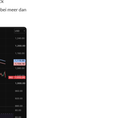
ck
ebei meer dan