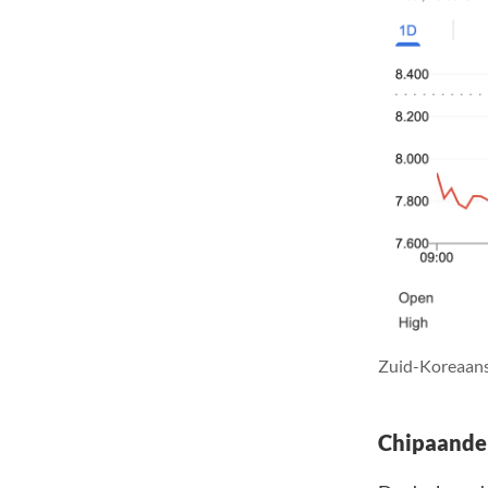
Zuid-Koreaanse
Chipaandel