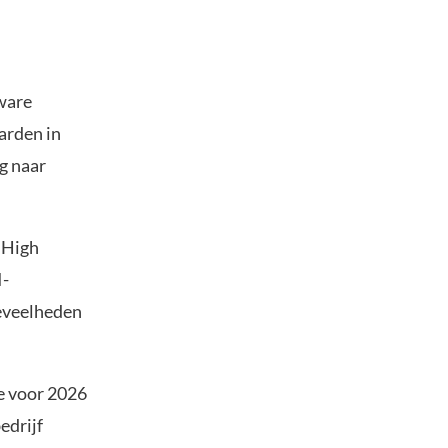
ware
jarden in
g naar
 High
I-
eveelheden
e voor 2026
edrijf