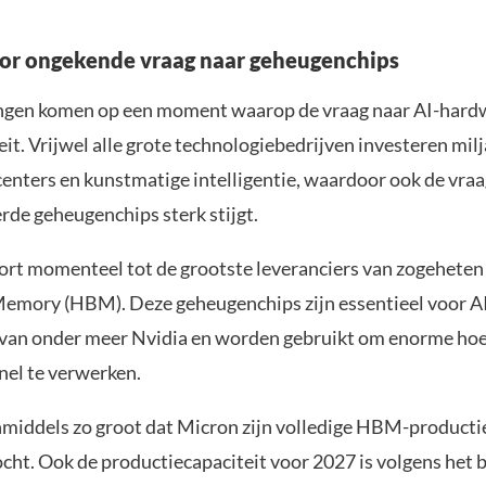
oor ongekende vraag naar geheugenchips
ingen komen op een moment waarop de vraag naar AI-hard
eit. Vrijwel alle grote technologiebedrijven investeren mil
enters en kunstmatige intelligentie, waardoor ook de vraa
rde geheugenchips sterk stijgt.
rt momenteel tot de grootste leveranciers van zogeheten
mory (HBM). Deze geheugenchips zijn essentieel voor A
van onder meer Nvidia en worden gebruikt om enorme ho
nel te verwerken.
inmiddels zo groot dat Micron zijn volledige HBM-producti
ocht. Ook de productiecapaciteit voor 2027 is volgens het b