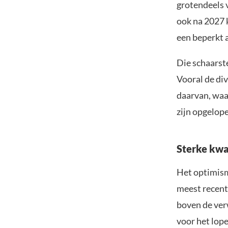
grotendeels 
ook na 2027 
een beperkt 
Die schaarst
Vooral de div
daarvan, waa
zijn opgelop
Sterke kwa
Het optimism
meest recent
boven de ver
voor het lope