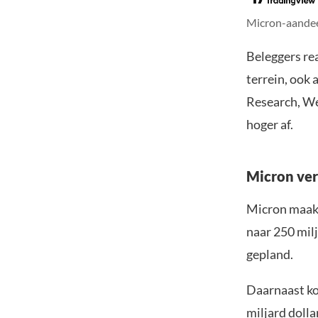
Micron-aandeel
Beleggers re
terrein, ook
Research, We
hoger af.
Micron ver
Micron maakt
naar 250 milj
gepland.
Daarnaast ko
miljard doll