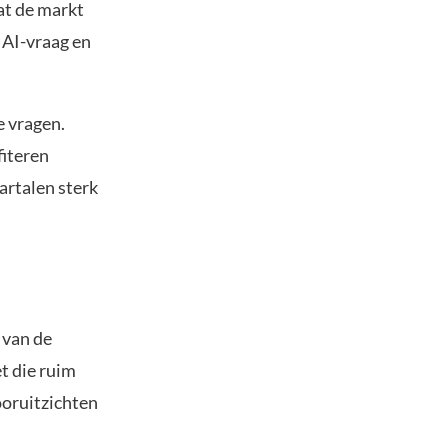
at de markt
 AI-vraag en
e vragen.
fiteren
artalen sterk
 van de
t die ruim
oruitzichten