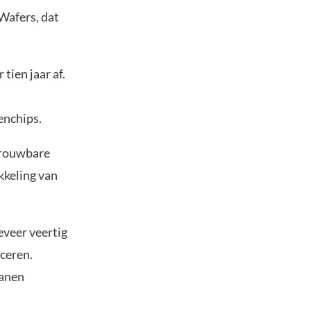
Wafers, dat
tien jaar af.
enchips.
trouwbare
kkeling van
eveer veertig
ceren.
banen