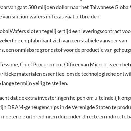
Daarvan gaat 500 miljoen dollar naar het Taiwanese Global
e van siliciumwafers in Texas gaat uitbreiden.
balWafers sloten tegelijkertijd een leveringscontract voor 
ekert de chipfabrikant zich van een stabiele aanvoer van
rs, een onmisbare grondstof voor de productie van geheug
Tessone, Chief Procurement Officer van Micron, is een be
kritieke materialen essentieel om de technologische ontwi
 lange termijn veilig te stellen.
cht dat de extra investeringen helpen om uiteindelijk ong
zijn DRAM-geheugenchips in de Verenigde Staten te produ
jd moeten de uitbreidingen duizenden directe en indirecte 