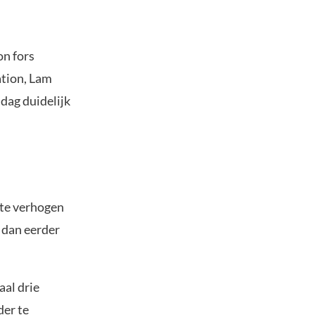
on fors
ation, Lam
dag duidelijk
 te verhogen
r dan eerder
aal drie
der te