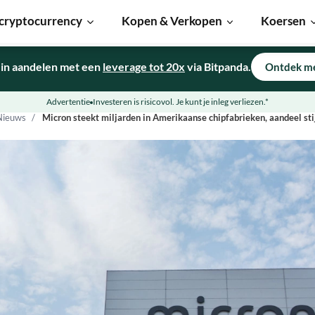
cryptocurrency
Kopen & Verkopen
Koersen
 in aandelen met een
leverage tot 20x
via Bitpanda.
Ontdek m
Advertentie
Investeren is risicovol. Je kunt je inleg verliezen.*
Nieuws
Micron steekt miljarden in Amerikaanse chipfabrieken, aandeel sti