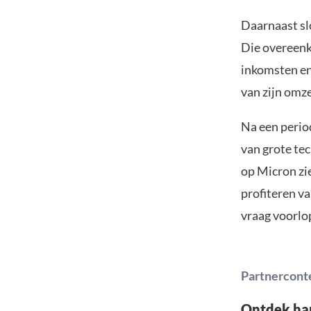
Daarnaast sl
Die overeenk
inkomsten en 
van zijn omze
Na een perio
van grote te
op Micron zie
profiteren v
vraag voorlop
Partnercont
Ontdek ha