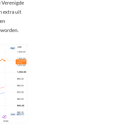
e Verenigde
 extra uit
nen
geworden.