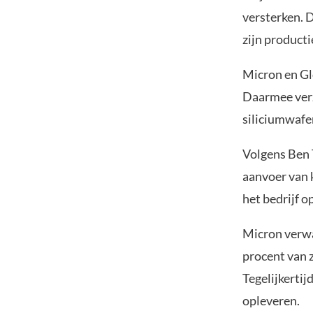
versterken. 
zijn producti
Micron en Glo
Daarmee verz
siliciumwafe
Volgens Ben 
aanvoer van 
het bedrijf op
Micron verwa
procent van 
Tegelijkerti
opleveren.