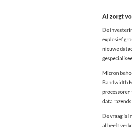
AI zorgt v
De invester
explosief gro
nieuwe datac
gespecialisee
Micron behoo
Bandwidth Me
processoren 
data razends
De vraag is 
al heeft verk