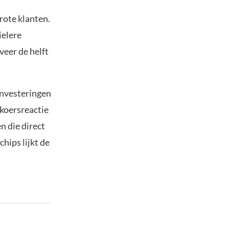
rote klanten.
ielere
veer de helft
investeringen
 koersreactie
n die direct
hips lijkt de