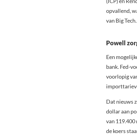
(ICP) en Ren
opvallend, w
van Big Tech.
Powell zor
Een mogelijke
bank. Fed-vo
voorlopig van
importtariev
Dat nieuws z
dollar aan po
van 119.400 n
de koers staa