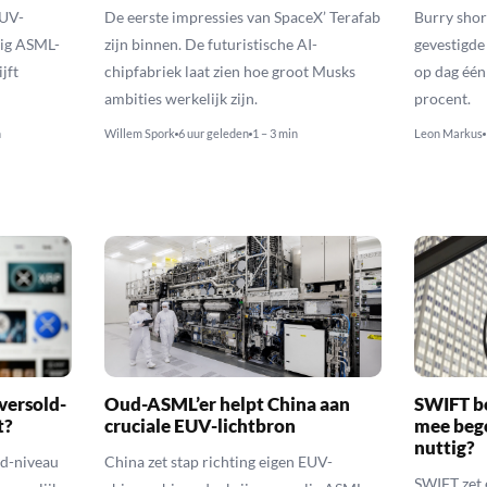
EUV-
De eerste impressies van SpaceX’ Terafab
Burry shor
lig ASML-
zijn binnen. De futuristische AI-
gevestigde
jft
chipfabriek laat zien hoe groot Musks
op dag één 
ambities werkelijk zijn.
procent.
n
Willem Spork
6 uur geleden
1 – 3 min
Leon Markus
versold-
Oud-ASML’er helpt China aan
SWIFT b
t?
cruciale EUV-lichtbron
mee bego
nuttig?
ld-niveau
China zet stap richting eigen EUV-
SWIFT zet 