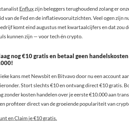
tanalist
Enflux
zijn beleggers terughoudend zolang er onz
id van de Fed en de inflatievooruitzichten. Veel ogen zijn n
bedrijf komt eind augustus met kwartaalcijfers en dat zou 
ls kunnen zijn — voor tech én crypto.
aag nog €10 gratis en betaal geen handelskosten
.000!
nieke kans met Newsbit en Bitvavo door nu een account aa
ieronder. Stort slechts €10 en ontvang direct €10 gratis. 
ng zonder kosten handelen over je eerste €10.000 aan trans
n profiteer direct van de groeiende populariteit van crypt
nt en Claim je €10 gratis.