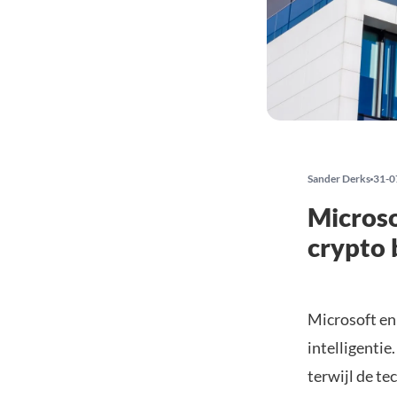
Sander Derks
31-0
Microso
crypto b
Microsoft en
intelligenti
terwijl de te