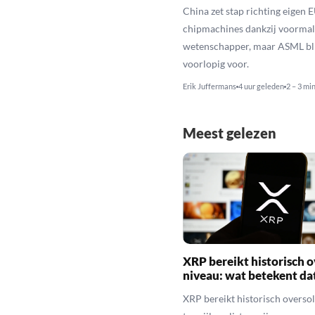
China zet stap richting eigen 
chipmachines dankzij voorma
wetenschapper, maar ASML bli
voorlopig voor.
Erik Juffermans
4 uur geleden
2 – 3 mi
Meest gelezen
XRP bereikt historisch o
niveau: wat betekent da
XRP bereikt historisch overso