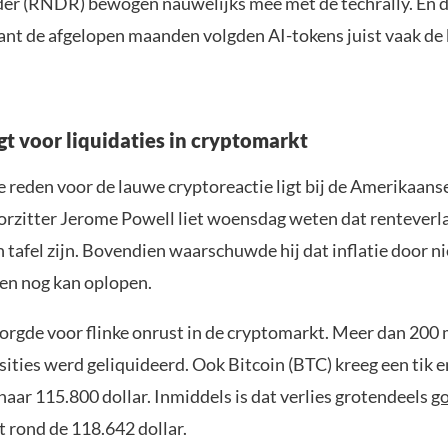
der (RNDR) bewogen nauwelijks mee met de techrally. En d
ant de afgelopen maanden volgden AI-tokens juist vaak d
gt voor liquidaties in cryptomarkt
 reden voor de lauwe cryptoreactie ligt bij de Amerikaans
orzitter Jerome Powell liet woensdag weten dat renteverl
 tafel zijn. Bovendien waarschuwde hij dat inflatie door 
en nog kan oplopen.
orgde voor flinke onrust in de cryptomarkt. Meer dan 200 
sities werd geliquideerd. Ook Bitcoin (BTC) kreeg een tik e
aar 115.800 dollar. Inmiddels is dat verlies grotendeels
g
t rond de 118.642 dollar.