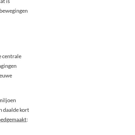
at is
e bewegingen
e centrale
agingen
nieuwe
miljoen
n daalde kort
oedgemaakt
: