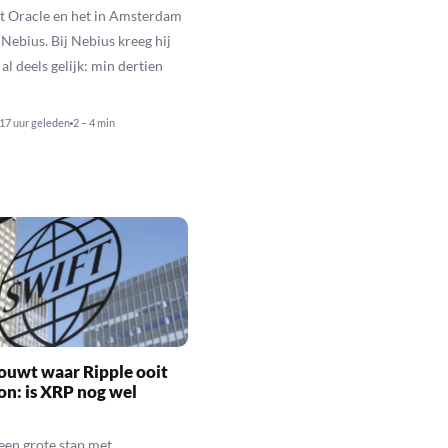
t Oracle en het in Amsterdam
 Nebius. Bij Nebius kreeg hij
al deels gelijk: min dertien
17 uur geleden
2 – 4 min
ouwt waar Ripple ooit
n: is XRP nog wel
een grote stap met