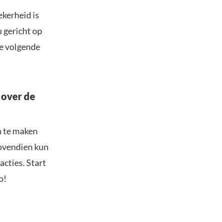
ekerheid is
u gericht op
de volgende
 over de
n te maken
Bovendien kun
acties. Start
o!