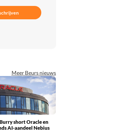
schrijven
Meer Beurs nieuws
Burry short Oracle en
nds AI-aandeel Nebius