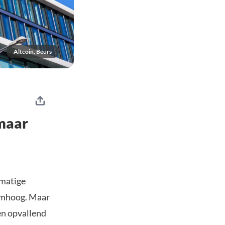
Altcoin, Beurs
 maar
tmatige
 omhoog. Maar
en opvallend