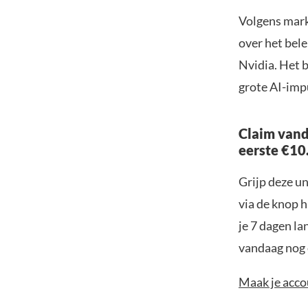
Volgens mark
over het bele
Nvidia. Het 
grote AI-impu
Claim vand
eerste €10
Grijp deze u
via de knop h
je 7 dagen la
vandaag nog e
Maak je accou