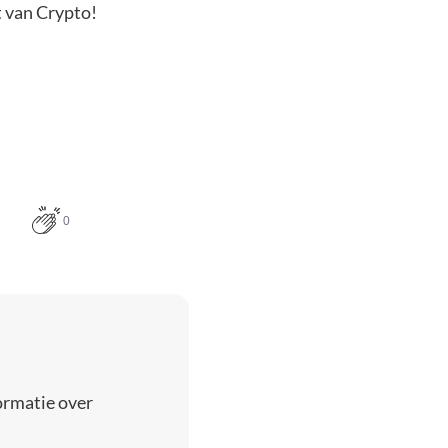
t van Crypto!
0
ormatie over