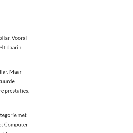
llar. Vooral
elt daarin
llar. Maar
stuurde
e prestaties,
ategorie met
net Computer