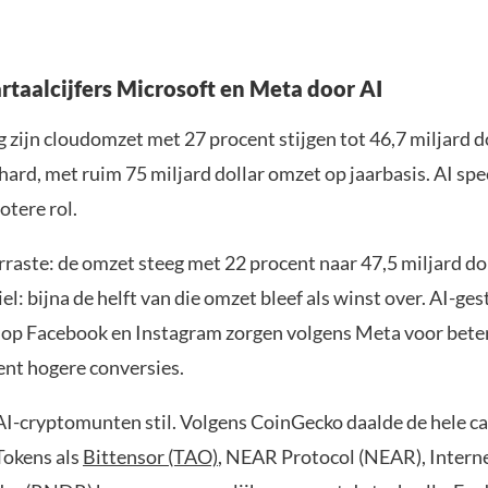
rtaalcijfers Microsoft en Meta door AI
 zijn cloudomzet met 27 procent stijgen tot 46,7 miljard do
hard, met ruim 75 miljard dollar omzet op jaarbasis. AI spe
otere rol.
raste: de omzet steeg met 22 procent naar 47,5 miljard do
el: bijna de helft van die omzet bleef als winst over. AI-ge
 op Facebook en Instagram zorgen volgens Meta voor beter
ent hogere conversies.
AI-cryptomunten stil. Volgens CoinGecko daalde de hele c
Tokens als
Bittensor (TAO)
, NEAR Protocol (NEAR), Inter