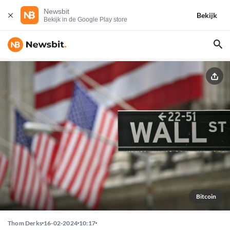
Newsbit
Bekijk
Bekijk in de Google Play store
Bitcoin
Thom Derks
16-02-2024
10:17