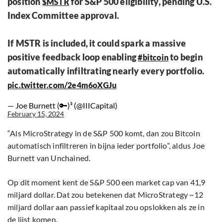
position
for S&P 500 eligibility, pending U.S.
$MSTR
Index Committee approval.
If MSTR is included, it could spark a massive
positive feedback loop enabling
to begin
#bitcoin
automatically infiltrating nearly every portfolio.
pic.twitter.com/2e4m6oXGJu
— Joe Burnett (🔑)³ (@IIICapital)
February 15, 2024
“Als MicroStrategy in de S&P 500 komt, dan zou Bitcoin
automatisch infiltreren in bijna ieder portfolio”, aldus Joe
Burnett van Unchained.
Op dit moment kent de S&P 500 een market cap van 41,9
miljard dollar. Dat zou betekenen dat MicroStrategy ~12
miljard dollar aan passief kapitaal zou opslokken als ze in
de lijst komen.