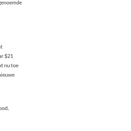
zogenoemde
at
ar $21
ot nu toe
 nieuwe
bod,