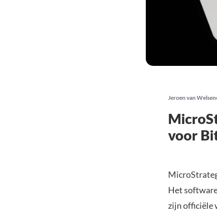
Jeroen van Welsen
MicroSt
voor Bi
MicroStrategy
Het softwareb
zijn officië