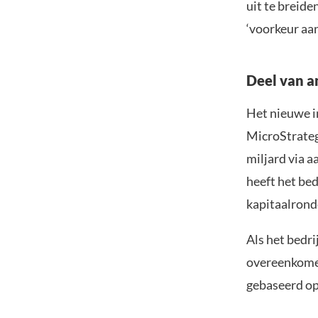
uit te breide
‘voorkeur aa
Deel van a
Het nieuwe in
MicroStrateg
miljard via a
heeft het be
kapitaalronde
Als het bedri
overeenkomen
gebaseerd op