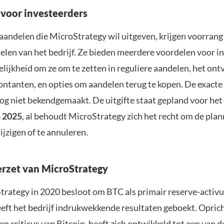
voor investeerders
aandelen die MicroStrategy wil uitgeven, krijgen voorrang
len van het bedrijf. Ze bieden meerdere voordelen voor i
lijkheid om ze om te zetten in reguliere aandelen, het on
ontanten, en opties om aandelen terug te kopen. De exacte 
nog niet bekendgemaakt. De uitgifte staat gepland voor het
n 2025
, al behoudt MicroStrategy zich het recht om de plan
jzigen of te annuleren.
rzet van MicroStrategy
trategy in 2020 besloot om BTC als primair reserve-activ
eeft het bedrijf indrukwekkende resultaten geboekt. Opric
een criticus van Bitcoin, heeft zich ontwikkeld tot een van 