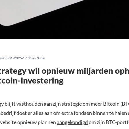
es
05-01-2025
17:05
2 - 3 min
rategy wil opnieuw miljarden op
tcoin-investering
 blijft vasthouden aan zijn strategie om meer Bitcoin (BT
edrijf doet er alles aan om extra fondsen binnen te halen 
le website opnieuw plannen
aangekondigd
om zijn BTC-portf