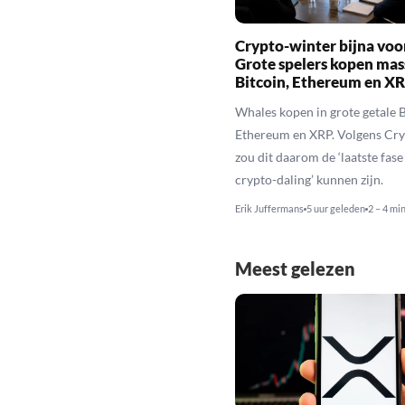
Crypto-winter bijna voo
Grote spelers kopen mas
Bitcoin, Ethereum en X
Whales kopen in grote getale B
Ethereum en XRP. Volgens Cr
zou dit daarom de ‘laatste fase
crypto-daling’ kunnen zijn.
Erik Juffermans
5 uur geleden
2 – 4 mi
Meest gelezen