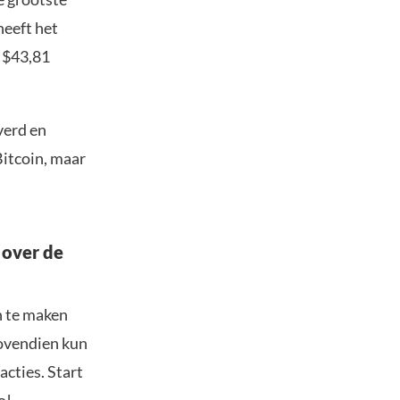
heeft het
 $43,81
verd en
Bitcoin, maar
 over de
n te maken
Bovendien kun
acties. Start