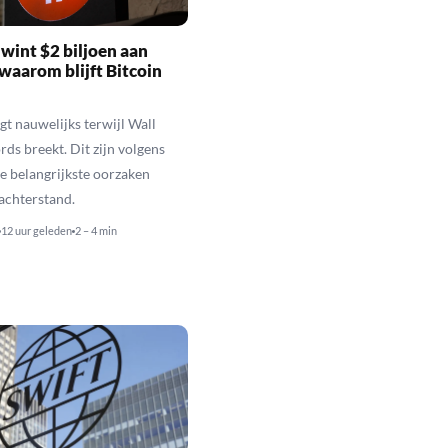
wint $2 biljoen aan
waarom blijft Bitcoin
jgt nauwelijks terwijl Wall
rds breekt. Dit zijn volgens
de belangrijkste oorzaken
 achterstand.
12 uur geleden
2 – 4 min