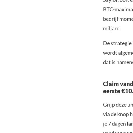
BTC-maximali
bedrijf mome
miljard.
De strategie
wordt algeme
dat is namens
Claim vand
eerste €10
Grijp deze u
via de knop h
je 7 dagen la