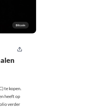
Bitcoin
halen
C) te kopen.
en heeft op
olio verder