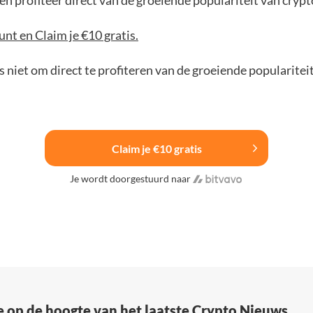
n profiteer direct van de groeiende populariteit van crypt
nt en Claim je €10 gratis.
 niet om direct te profiteren van de groeiende popularitei
Claim je €10 gratis
Je wordt doorgestuurd naar
e op de hoogte van het laatste Crypto Nieuws