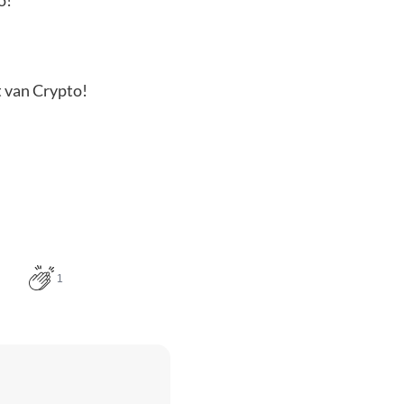
o!
t van Crypto!
1