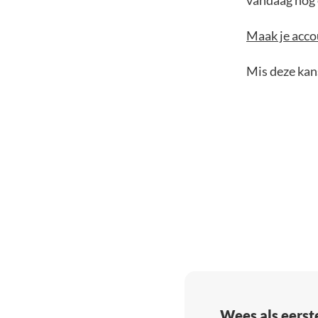
vandaag nog e
Maak je accou
Mis deze kans
Wees als eerst