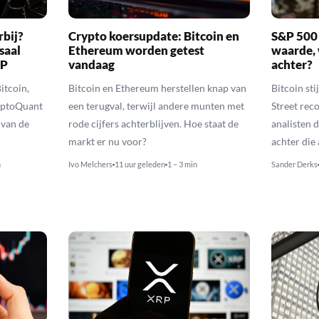
rbij?
Crypto koersupdate: Bitcoin en
S&P 500 
saal
Ethereum worden getest
waarde, 
RP
vandaag
achter?
itcoin,
Bitcoin en Ethereum herstellen knap van
Bitcoin sti
yptoQuant
een terugval, terwijl andere munten met
Street reco
 van de
rode cijfers achterblijven. Hoe staat de
analisten 
markt er nu voor?
achter die
n
Ivo Melchers
11 uur geleden
1 – 3 min
Sander Derks