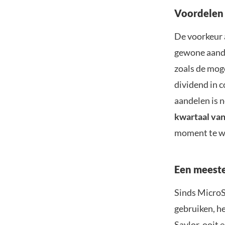
Voordelen 
De voorkeur 
gewone aande
zoals de moge
dividend in c
aandelen is 
kwartaal va
moment te wi
Een meeste
Sinds MicroS
gebruiken, h
Saylor, ooit 