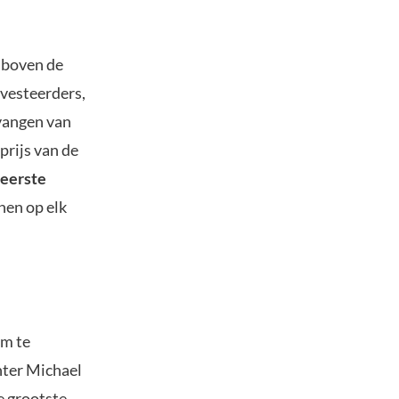
 boven de
nvesteerders,
tvangen van
prijs van de
eerste
nen op elk
um te
hter Michael
de grootste