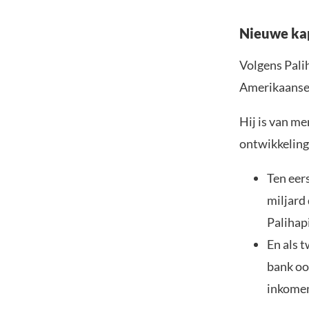
Nieuwe kap
Volgens Palih
Amerikaanse 
Hij is van m
ontwikkeling
Ten eer
miljard
Palihap
En als 
bank ook
inkomen