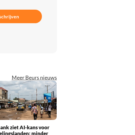
schrijven
Meer Beurs nieuws
nk ziet AI-kans voor
elingslanden: minder