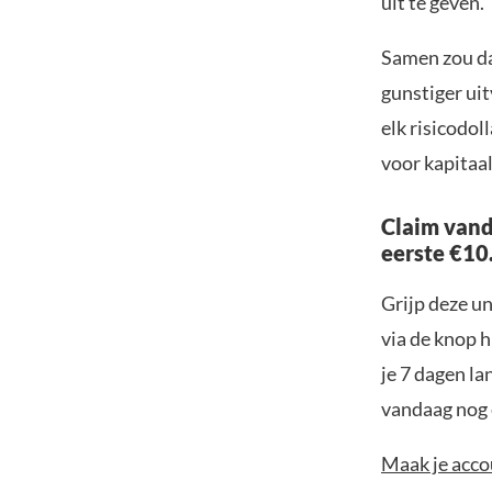
uit te geven.”
Samen zou da
gunstiger uit
elk risicodol
voor kapitaa
Claim vand
eerste €10
Grijp deze u
via de knop h
je 7 dagen la
vandaag nog e
Maak je accou