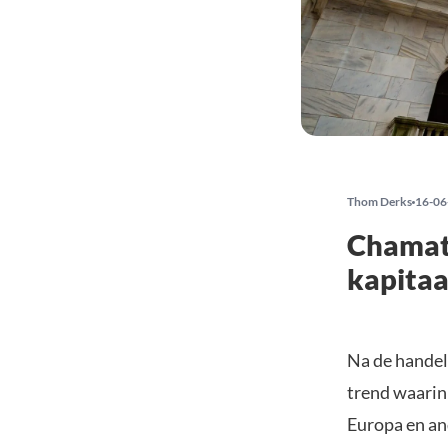
Thom Derks
16-06
Chamath
kapitaa
Na de handel
trend waarin
Europa en and