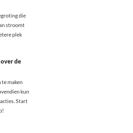
groting die
 Dan stroomt
etere plek
 over de
n te maken
Bovendien kun
acties. Start
o!