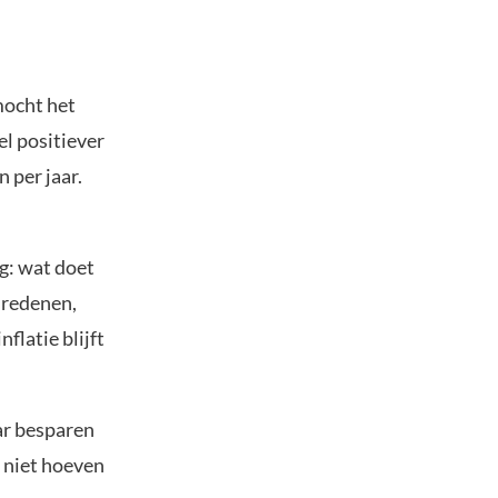
mocht het
eel positiever
 per jaar.
g: wat doet
 redenen,
nflatie blijft
ar besparen
 niet hoeven