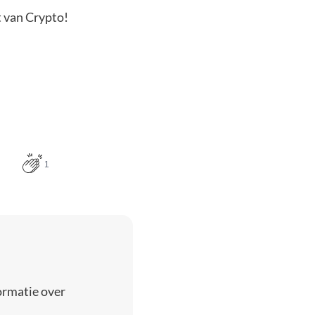
t van Crypto!
1
ormatie over