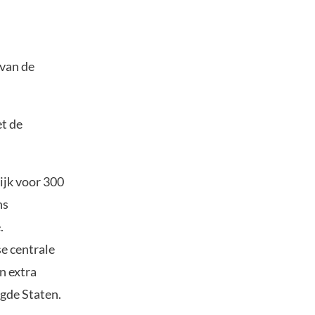
van de
et de
ijk voor 300
ns
.
e centrale
n extra
gde Staten.