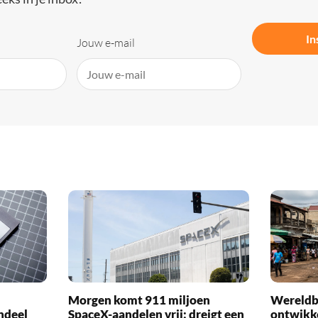
In
Jouw e-mail
Morgen komt 911 miljoen
Wereldba
ndeel
SpaceX-aandelen vrij: dreigt een
ontwikk