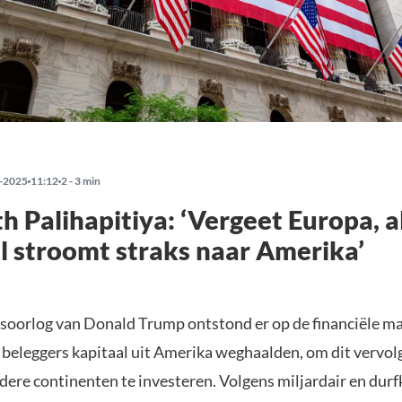
-2025
11:12
2 - 3 min
 Palihapitiya: ‘Vergeet Europa, a
l stroomt straks naar Amerika’
soorlog van Donald Trump ontstond er op de financiële m
 beleggers kapitaal uit Amerika weghaalden, om dit vervol
ere continenten te investeren. Volgens miljardair en durf