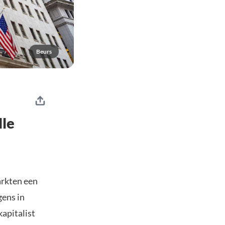
Beurs
lle
arkten een
gens in
kapitalist