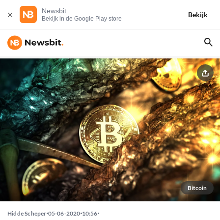
Newsbit
Bekijk
Bekijk in de Google Play store
Bitcoin
Hidde Scheper
05-06-2020
10:56