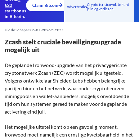
Crypto is risicovol. Je kunt
€20
Claim Bitcoin
Advertentie
je inleg verliezen.
startbonus
in Bitcoin.
Hidde Scheper
05-07-2026
17:05
Zcash stelt cruciale beveiligingsupgrade
mogelijk uit
De geplande Ironwood-upgrade van het privacygerichte
cryptonetwerk Zcash (ZEC) wordt mogelijk uitgesteld.
Volgens ontwikkelaar Shielded Labs hebben belangrijke
partijen binnen het netwerk, waaronder cryptobeurzen,
miningpools en wallet-aanbieders, mogelijk onvoldoende
tijd om hun systemen gereed te maken voor de geplande
activering eind juli.
Het mogelijke uitstel komt op een gevoelig moment.
Ironwood moet namelijk een ernstige kwetsbaarheid in het