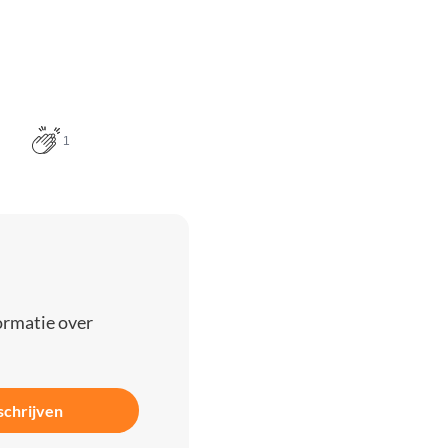
1
ormatie over
schrijven