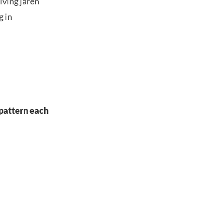
lving jaren
g in
 pattern each