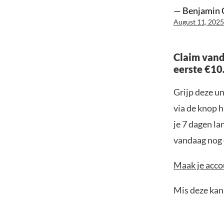
— Benjamin 
August 11, 2025
Claim vand
eerste €10
Grijp deze u
via de knop h
je 7 dagen la
vandaag nog e
Maak je accou
Mis deze kans