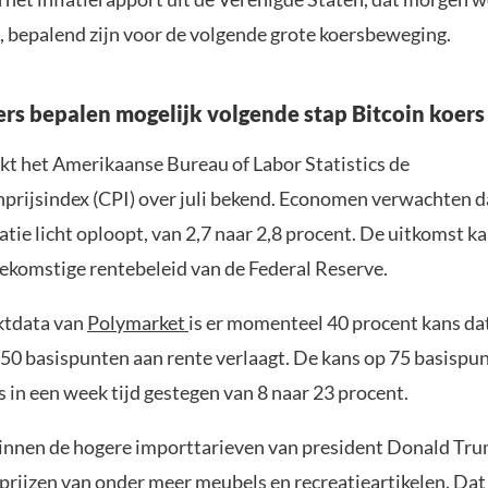
, bepalend zijn voor de volgende grote koersbeweging.
fers bepalen mogelijk volgende stap Bitcoin koers
t het Amerikaanse Bureau of Labor Statistics de
rijsindex (CPI) over juli bekend. Economen verwachten d
flatie licht oploopt, van 2,7 naar 2,8 procent. De uitkomst k
oekomstige rentebeleid van de Federal Reserve.
ktdata van
Polymarket
is er momenteel 40 procent kans dat
l 50 basispunten aan rente verlaagt. De kans op 75 basispu
s in een week tijd gestegen van 8 naar 23 procent.
innen de hogere importtarieven van president Donald Tru
 prijzen van onder meer meubels en recreatieartikelen. Dat