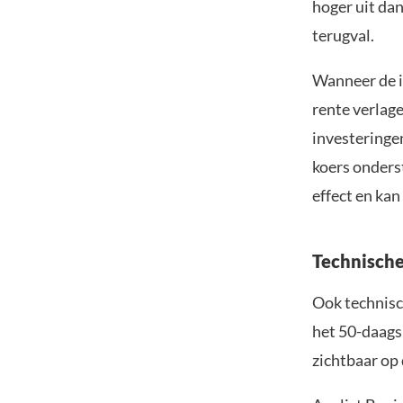
hoger uit dan
terugval.
Wanneer de in
rente verlag
investeringen
koers onders
effect en kan
Technische 
Ook technisch
het 50-daags
zichtbaar op 