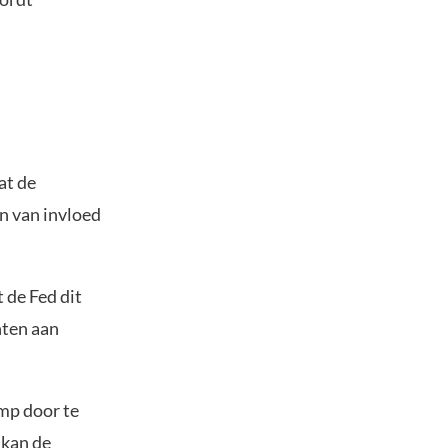
at de
an van invloed
 de Fed dit
nten aan
mp door te
 kan de