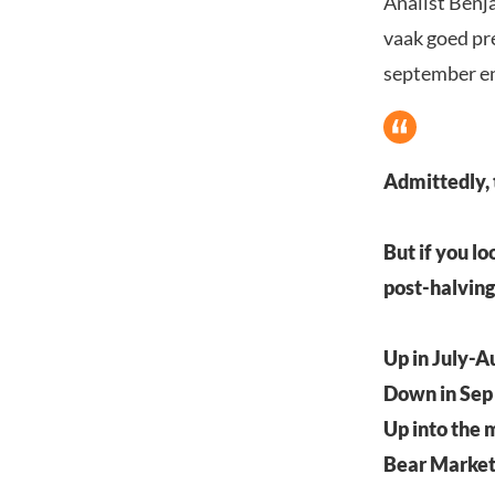
Analist Benj
vaak goed pre
september en
Admittedly, t
But if you lo
post-halving
Up in July-A
Down in Sep
Up into the 
Bear Marke