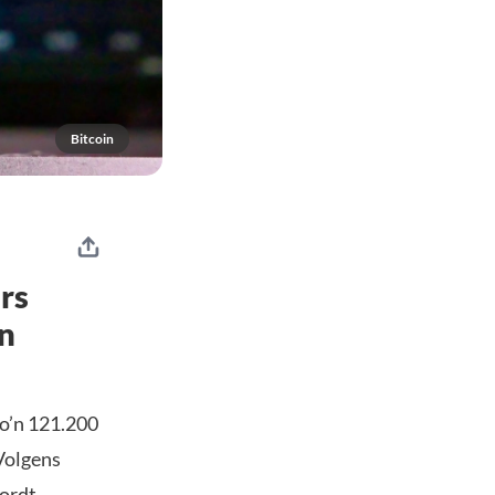
Bitcoin
ers
en
zo’n 121.200
 Volgens
wordt