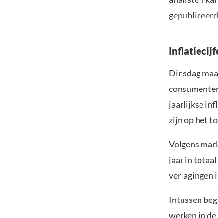
gepubliceerd
Inflatiecij
Dinsdag maak
consumentenp
jaarlijkse in
zijn op het t
Volgens mar
jaar in totaa
verlagingen i
Intussen beg
werken in de