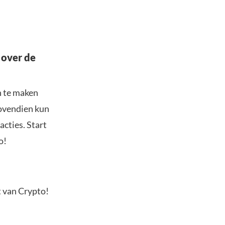
 over de
n te maken
Bovendien kun
acties. Start
o!
t van Crypto!