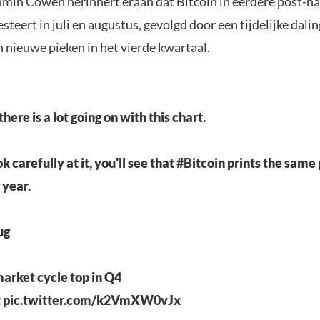
amin Cowen herinnert eraan dat Bitcoin in eerdere post-ha
steert in juli en augustus, gevolgd door een tijdelijke dalin
 nieuwe pieken in het vierde kwartaal.
here is a lot going on with this chart.
ok carefully at it, you'll see that
#Bitcoin
prints the same
 year.
ug
market cycle top in Q4
t
pic.twitter.com/k2VmXW0vJx