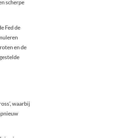
een scherpe
de Fed de
imuleren
groten en de
gestelde
ross’, waarbij
 opnieuw