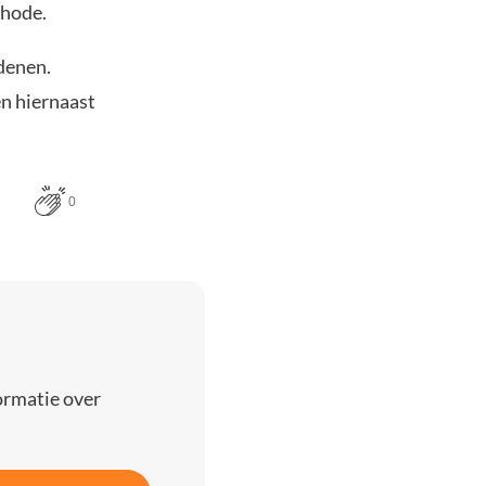
thode.
denen.
en hiernaast
0
ormatie over