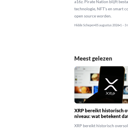
a16z. Pirate Nation blijft besta
technologie, NFT’s en smart c
open source worden.
Hidde Scheper
05 augustus 2026
1 – 3 
Meest gelezen
XRP bereikt historisch o
niveau: wat betekent da
XRP bereikt historisch overso