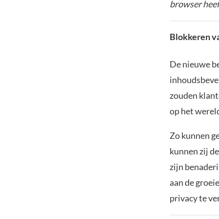
browser heef
Blokkeren v
De nieuwe be
inhoudsbevei
zouden klant
op het werel
Zo kunnen ge
kunnen zij d
zijn benader
aan de groeie
privacy te ve