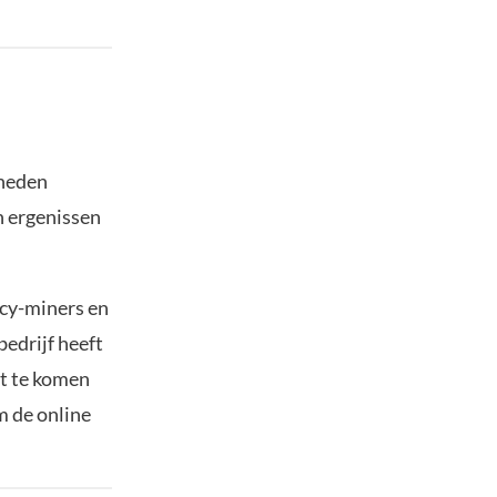
kheden
 ergenissen
ncy-miners en
edrijf heeft
et te komen
m de online