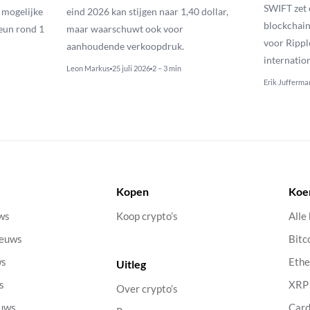
SWIFT zet 
n mogelijke
eind 2026 kan stijgen naar 1,40 dollar,
blockchain
eun rond 1
maar waarschuwt ook voor
voor Rippl
aanhoudende verkoopdruk.
internatio
Leon Markus
25 juli 2026
2 – 3 min
Erik Jufferma
Kopen
Koe
uws
Koop crypto’s
Alle
ieuws
Bitc
ws
Eth
Uitleg
s
XRP
Over crypto’s
euws
Car