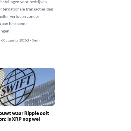
betalingen voor bedrijven,
nternationale transacties dag
neller verlopen zonder
n aan bestaande
ingen.
r
05 augustus 2026
2 – 3 min
ouwt waar Ripple ooit
n: is XRP nog wel