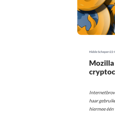
Hidde Scheper
22-
Mozilla
crypto
Internetbrow
haar gebruik
hiermee één v