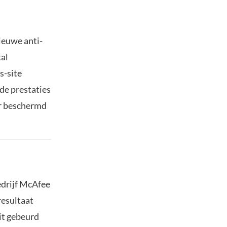
nieuwe anti-
tal
s-site
 de prestaties
er beschermd
edrijf McAfee
resultaat
Dit gebeurd