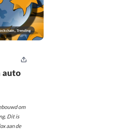
ockchain,, Trending
n auto
ngebouwd om
g. Dit is
fox aan de