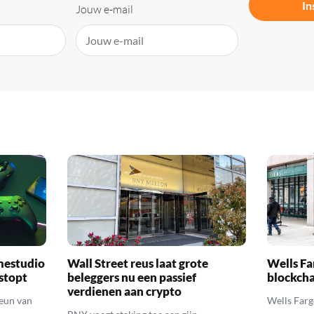
In
Jouw e-mail
mestudio
Wall Street reus laat grote
Wells Fa
 stopt
beleggers nu een passief
blockcha
verdienen aan crypto
teun van
Wells Farg