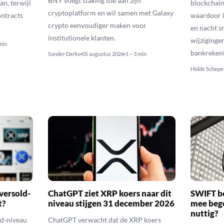
BNY voegt staking toe aan zijn
an, terwijl
blockchain
cryptoplatform en wil samen met Galaxy
ontracts
waardoor i
crypto eenvoudiger maken voor
en nacht s
institutionele klanten.
wijziginge
min
bankreken
Sander Derks
05 augustus 2026
1 – 3 min
Hidde Schepe
versold-
ChatGPT ziet XRP koers naar dit
SWIFT b
t?
niveau stijgen 31 december 2026
mee bego
nuttig?
ld-niveau
ChatGPT verwacht dat de XRP koers