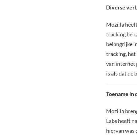
Diverse ver
Mozilla heeft
tracking bena
belangrijke i
tracking, het
van internet 
is als dat de
Toename in 
Mozilla breng
Labs heeft n
hiervan was d