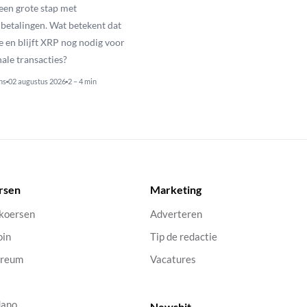
een grote stap met
betalingen. Wat betekent dat
e en blijft XRP nog nodig voor
nale transacties?
ns
02 augustus 2026
2 – 4 min
rsen
Marketing
 koersen
Adverteren
oin
Tip de redactie
ereum
Vacatures
dano
Newsbit