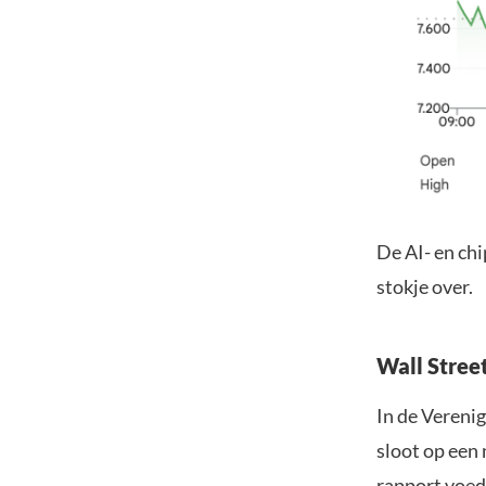
De AI- en ch
stokje over.
Wall Stree
In de Vereni
sloot op een
rapport voed