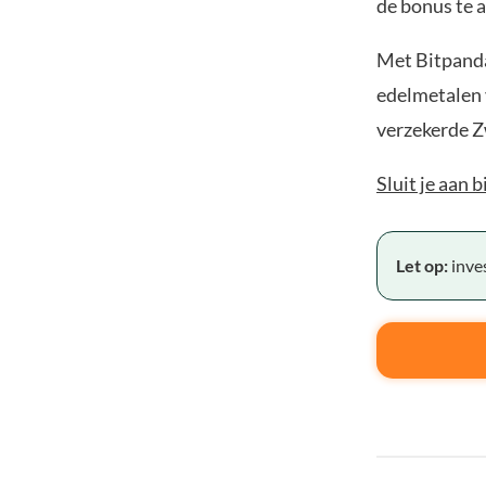
de bonus te a
Met Bitpanda
edelmetalen v
verzekerde Z
Sluit je aan 
Let op:
inves