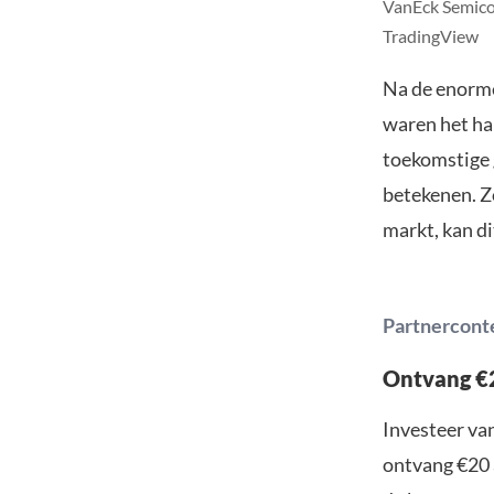
VanEck Semico
TradingView
Na de enorme
waren het ha
toekomstige g
betekenen. Zo
markt, kan di
Partnercont
Ontvang €2
Investeer van
ontvang €20 