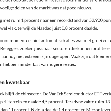
voelige delen van de markt was dat goed nieuws.
 met ruim 1 procent naar een recordstand van 52.900 pu
jwel vlak, terwijl de Nasdaq juist 0,8 procent daalde.
oont momenteel niet automatisch alles wat met groei en t
Beleggers zoeken juist naar sectoren die kunnen profitere
aar nog niet extreem zijn opgelopen. Vaak zijn dat kleiner
en hebben minder last van hogere rentes.
ven kwetsbaar
ek blijft de chipsector. De VanEck Semiconductor ETF verl
 rij terrein en daalde 4,5 procent. Teradyne zakte ruim 13
 dan 11 procent, Nvidia daalde 1,4 procent en Micron lever