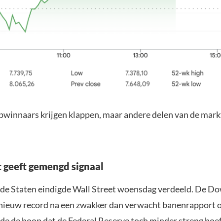
ipwinnaars krijgen klappen, maar andere delen van de mar
t geeft gemengd signaal
gde Staten eindigde Wall Street woensdag verdeeld. De D
 nieuw record na een zwakker dan verwacht banenrapport o
de de hoop dat de Federal Reserve toch minder streng hoef