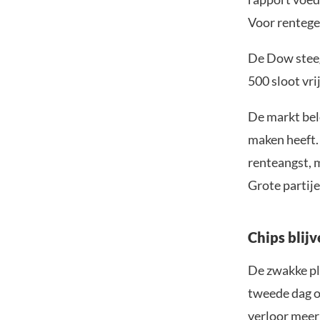
Voor rentege
De Dow steeg
500 sloot vri
De markt bel
maken heeft. 
renteangst, m
Grote partij
Chips blij
De zwakke pl
tweede dag op
verloor meer