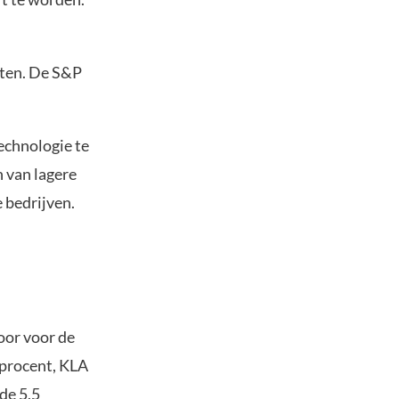
nten. De S&P
echnologie te
n van lagere
e bedrijven.
oor voor de
 procent, KLA
de 5,5