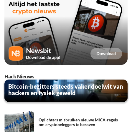
Hack Nieuws
Bitcoin-bezitters steeds vaker doelwit van
hackers en fysiek geweld
Oplichters misbruiken nieuwe MiCA-regels
om cryptobeleggers te beroven