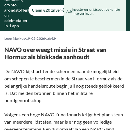
crypto,
Investeren is risicovol. Je kunt je
grondstoffen
Claim €20 zilver
Ad
inleg verliezen.
en
edelmetalen
in 1 app
Leon Markus
19-05-2026
16:42
NAVO overweegt missie in Straat van
Hormuz als blokkade aanhoudt
De NAVO kijkt achter de schermen naar de mogelijkheid
om schepen te beschermen in de Straat van Hormuz als de
belangrijke handelsroute begin juli nog steeds geblokkeerd
is. Dat melden bronnen binnen het militaire
bondgenootschap.
Volgens een hoge NAVO-functionaris krijgt het plan steun
van meerdere lidstaten, maar is er nog geen volledige
overeenstemming. Een diplomaat van een NAVO-land