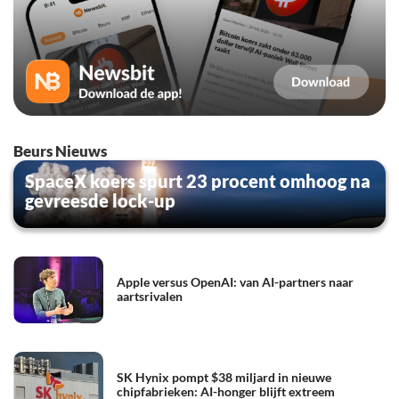
Beurs Nieuws
SpaceX koers spurt 23 procent omhoog na
gevreesde lock-up
Apple versus OpenAI: van AI-partners naar
aartsrivalen
SK Hynix pompt $38 miljard in nieuwe
chipfabrieken: AI-honger blijft extreem