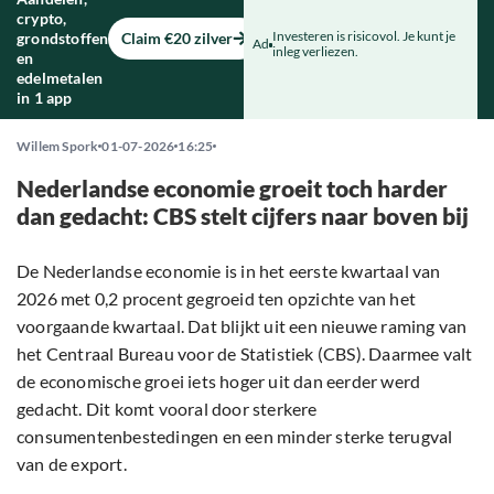
crypto,
Investeren is risicovol. Je kunt je
grondstoffen
Claim €20 zilver
Ad
inleg verliezen.
en
edelmetalen
in 1 app
Willem Spork
01-07-2026
16:25
Nederlandse economie groeit toch harder
dan gedacht: CBS stelt cijfers naar boven bij
De Nederlandse economie is in het eerste kwartaal van
2026 met 0,2 procent gegroeid ten opzichte van het
voorgaande kwartaal. Dat blijkt uit een nieuwe raming van
het Centraal Bureau voor de Statistiek (CBS). Daarmee valt
de economische groei iets hoger uit dan eerder werd
gedacht. Dit komt vooral door sterkere
consumentenbestedingen en een minder sterke terugval
van de export.