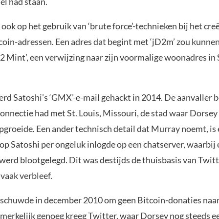
el had staan.
ook op het gebruik van ‘brute force’-technieken bij het cre
coin-adressen. Een adres dat begint met ‘jD2m’ zou kunnen
2 Mint’, een verwijzing naar zijn voormalige woonadres in
rd Satoshi’s ‘GMX’-e-mail gehackt in 2014. De aanvaller 
connectie had met St. Louis, Missouri, de stad waar Dorse
pgroeide. Een ander technisch detail dat Murray noemt, i
op Satoshi per ongeluk inlogde op een chatserver, waarbij 
 werd blootgelegd. Dit was destijds de thuisbasis van Twitt
vaak verbleef.
schuwde in december 2010 om geen Bitcoin-donaties naa
pmerkelijk genoeg kreeg Twitter, waar Dorsey nog steeds e