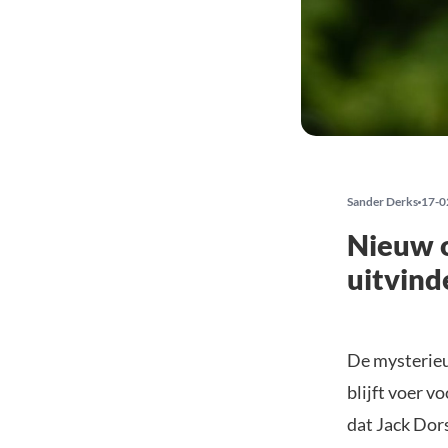
Sander Derks
17-0
Nieuw o
uitvind
De mysterieu
blijft voer v
dat Jack Dor