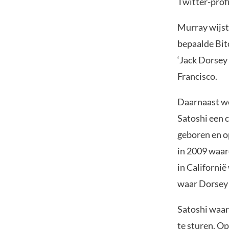
Twitter-profi
Murray wijst 
bepaalde Bit
‘Jack Dorsey 
Francisco.
Daarnaast we
Satoshi een 
geboren en o
in 2009 waar
in Californië
waar Dorsey 
Satoshi waar
te sturen. O