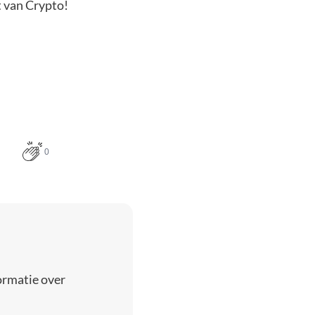
t van Crypto!
0
ormatie over