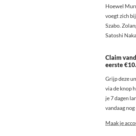
Hoewel Murra
voegt zich bi
Szabo. Zolang
Satoshi Naka
Claim vand
eerste €10
Grijp deze u
via de knop h
je 7 dagen la
vandaag nog e
Maak je accou