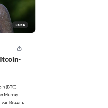
Bitcoin
itcoin-
oin
(BTC),
án Murray
 van Bitcoin,