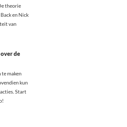
De theorie
m Back en Nick
teit van
 over de
n te maken
Bovendien kun
acties. Start
o!