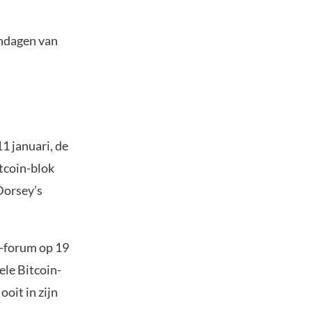
indagen van
1 januari, de
itcoin-blok
Dorsey’s
n-forum op 19
ele Bitcoin-
oit in zijn