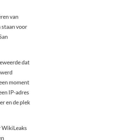
ëren van
 staan voor
 San
beweerde dat
y werd
s een moment
een IP-adres
er en de plek
r WikiLeaks
en