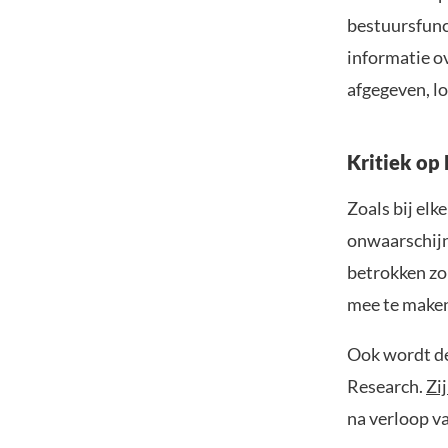
bestuursfunc
informatie o
afgegeven, lo
Kritiek op
Zoals bij elk
onwaarschijn
betrokken zou
mee te maken
Ook wordt de
Research.
Zij
na verloop v