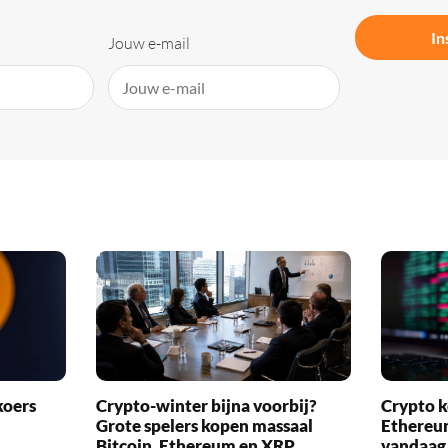
In
Jouw e-mail
koers
Crypto-winter bijna voorbij?
Crypto k
Grote spelers kopen massaal
Ethereu
Bitcoin, Ethereum en XRP
vandaag