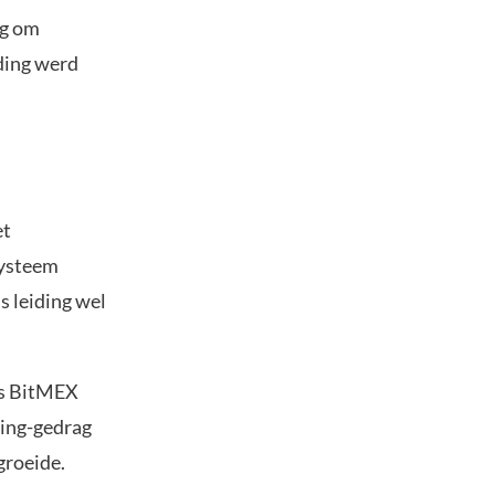
ng om
ding werd
et
systeem
s leiding wel
als BitMEX
ning-gedrag
groeide.