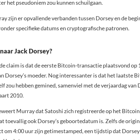
ter het pseudoniem zou kunnen schuilgaan.
ay zijn er opvallende verbanden tussen Dorsey en de beg
ronder specifieke datums en cryptografische patronen.
s naar Jack Dorsey?
e claim is dat de eerste Bitcoin-transactie plaatsvond op 1
n Dorsey’s moeder. Nog interessanter is dat het laatste B
zelf zou hebben gemined, samenviel met de verjaardag van 
aart 2010.
weert Murray dat Satoshi zich registreerde op het Bitcoi
 toevallig ook Dorsey’s geboortedatum is. Zelfs de origin
t om 4:00 uur zijn getimestamped, een tijdstip dat Dorsey o