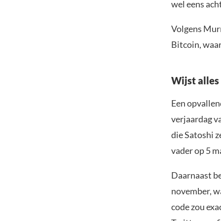
wel eens ach
Volgens Murr
Bitcoin, waa
Wijst alle
Een opvallend
verjaardag va
die Satoshi 
vader op 5 m
Daarnaast be
november, wat
code zou exac