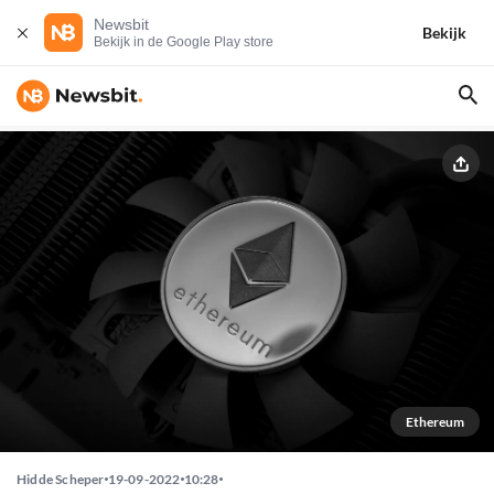
Newsbit
Bekijk
Bekijk in de Google Play store
Ethereum
Hidde Scheper
19-09-2022
10:28