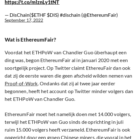
https://t.co/mlznLy1tNT
— DisChain($ETHF $DIS) #dischain (@EthereumFair)
September 17, 2022
Wat is EthereumFair?
Voordat het ETHPoW van Chandler Guo überhaupt een
ding was, begon EthereumFair al in januari 2020 met een
soortgelijk project. Op Twitter claimt EthereuFair dan ook
dat zij de eerste waren die geen afscheid wilden nemen van
Proof-of-Work
. Ondanks dat zij al twee jaar eerder
begonnen, heeft het account op Twitter minder volgers dan
het ETHPoW van Chandler Guo.
EthereumFair moet het namelijk doen met 14.000 volgers,
terwijl het ETHPoW van Guo sinds de oprichting in juli
ruim 15.000 volgers heeft verzameld. EthereumFair is ook
opgericht door een groep Chinese miners, die vooral in het