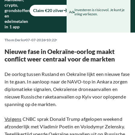
crypto,
Investeren is risicovol. Je kunt je
grondstoffen
Claim €20 zilver
Ad
inleg verliezen.
en
edelmetalen
in 1 app
Thom Derks
07-07-2026
10:22
Nieuwe fase in Oekraïne-oorlog maakt
conflict weer centraal voor de markten
De oorlog tussen Rusland en Oekraïne lijkt een nieuwe fase
in te gaan. In aanloop naar de NAVO-top in Ankara zorgen
diplomatieke signalen, Oekraïense droneaanvallen en
nieuwe Russische raketaanvallen op Kyiv voor oplopende
spanning op de markten.
Volgens
CNBC sprak Donald Trump afgelopen weekend
afzonderlijk met Vladimir Poetin en Volodymyr Zelensky.
Tegelijkertijd voerde Oekraïne aanvallen uit op Russische