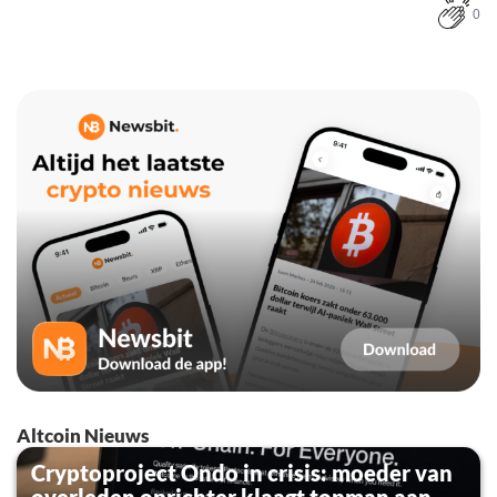
0
Altcoin Nieuws
Cryptoproject Ondo in crisis: moeder van
overleden oprichter klaagt topman aan