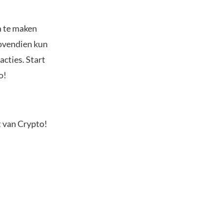
n te maken
Bovendien kun
acties. Start
o!
t van Crypto!