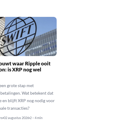
ouwt waar Ripple ooit
n: is XRP nog wel
een grote stap met
betalingen. Wat betekent dat
e en blijft XRP nog nodig voor
nale transacties?
ns
02 augustus 2026
2 – 4 min