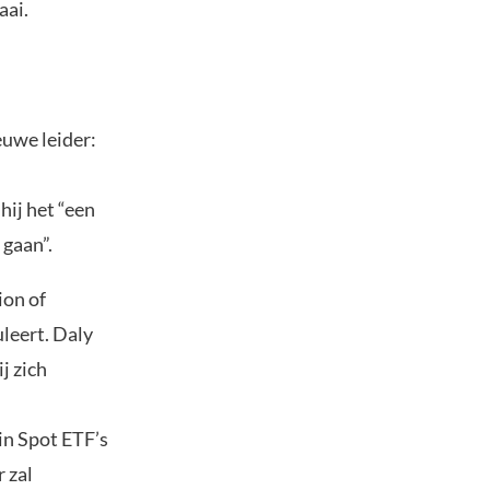
aai.
euwe leider:
hij het “een
 gaan”.
ion of
leert. Daly
j zich
in Spot ETF’s
 zal