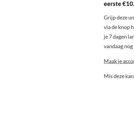
eerste €10
Grijp deze u
via de knop h
je 7 dagen la
vandaag nog e
Maak je accou
Mis deze kans