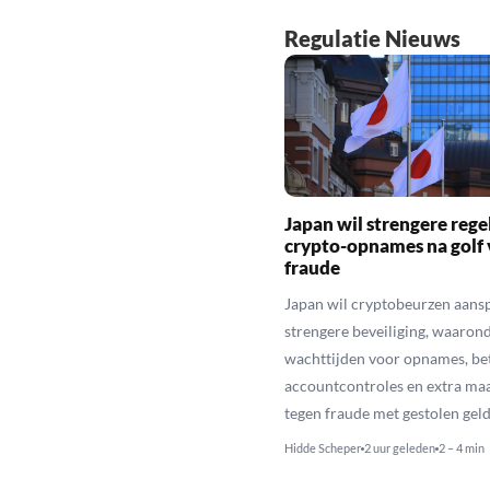
Regulatie Nieuws
Japan wil strengere rege
crypto-opnames na golf 
fraude
Japan wil cryptobeurzen aans
strengere beveiliging, waaron
wachttijden voor opnames, be
accountcontroles en extra ma
tegen fraude met gestolen geld
Hidde Scheper
2 uur geleden
2 – 4 min