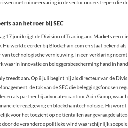
rissen met ruime ervaring in de sector onderstrepen die dr
erts aan het roer bij SEC
 17 juni krijgt de Division of Trading and Markets een ni
y
. Hij werkte eerder bij Blockchain.com en staat bekend als
 van technologische vernieuwing. In een verklaring noemt 
rk waarin innovatie en beleggersbescherming hand in hand
y treedt aan. Op 8 juli begint hij als directeur van de Divis
anagement, de tak van de SEC die beleggingsfondsen regu
rleden als partner bij advocatenkantoor Akin Gump, waar hi
financiële regelgeving en blockchaintechnologie. Hij wordt
lijk voor het toezicht op de tientallen aangevraagde altco
e door de veranderde politieke wind waarschijnlijk soepeler