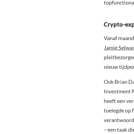
topfunctiona
Crypto-exp
Vanaf maandag
Jamie Selwa
pleitbezorger
nieuw tijdpe
Ook Brian Dal
Investment M
heeft een ve
toelegde op 
verantwoorde
– een taak di