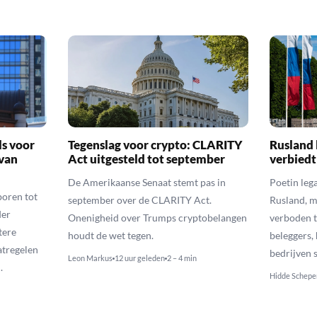
ls voor
Tegenslag voor crypto: CLARITY
Rusland 
van
Act uitgesteld tot september
verbiedt
De Amerikaanse Senaat stemt pas in
Poetin leg
poren tot
september over de CLARITY Act.
Rusland, m
der
Onenigheid over Trumps cryptobelangen
verboden t
tere
houdt de wet tegen.
beleggers,
atregelen
bedrijven 
Leon Markus
12 uur geleden
2 – 4 min
.
Hidde Schepe