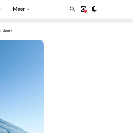
Meer
ijdperk’