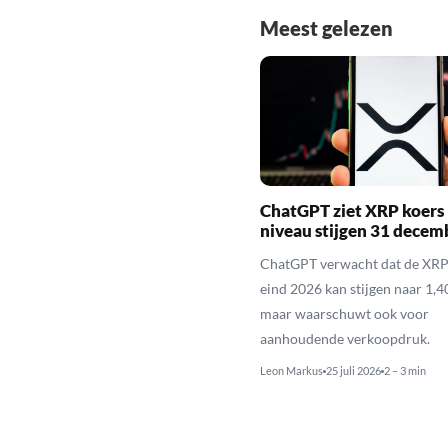
Meest gelezen
ChatGPT ziet XRP koers 
niveau stijgen 31 decem
ChatGPT verwacht dat de XRP
eind 2026 kan stijgen naar 1,40
maar waarschuwt ook voor
aanhoudende verkoopdruk.
Leon Markus
25 juli 2026
2 – 3 min