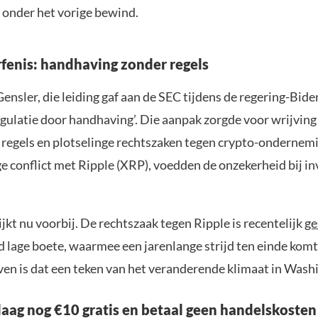
 onder het vorige bewind.
rfenis: handhaving zonder regels
nsler, die leiding gaf aan de SEC tijdens de regering-Biden
gulatie door handhaving’. Die aanpak zorgde voor wrijving 
 regels en plotselinge rechtszaken tegen crypto-ondernemi
e conflict met Ripple (XRP), voedden de onzekerheid bij i
ijkt nu voorbij. De rechtszaak tegen Ripple is recentelijk
ge
 lage boete, waarmee een jarenlange strijd ten einde komt
ven is dat een teken van het veranderende klimaat in Wash
aag nog €10 gratis en betaal geen handelskosten