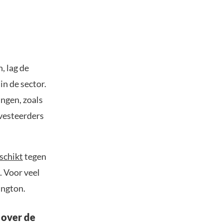
, lag de
in de sector.
ngen, zoals
nvesteerders
schikt
tegen
. Voor veel
ington.
 over de