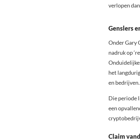
verlopen dan
Genslers e
Onder Gary Ge
nadruk op ‘re
Onduidelijke
het langdurig
en bedrijven.
Die periode l
een opvallend
cryptobedrij
Claim vand