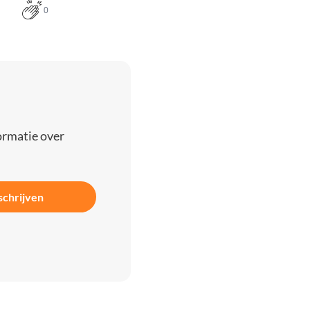
0
ormatie over
schrijven