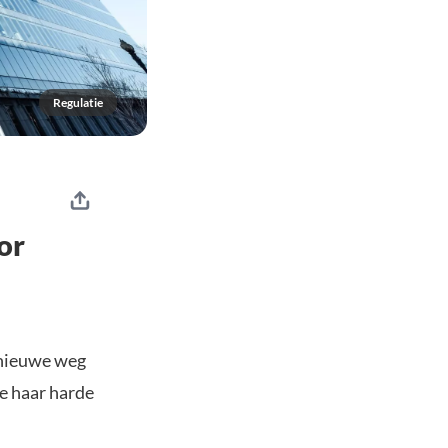
Regulatie
or
 nieuwe weg
ie haar harde