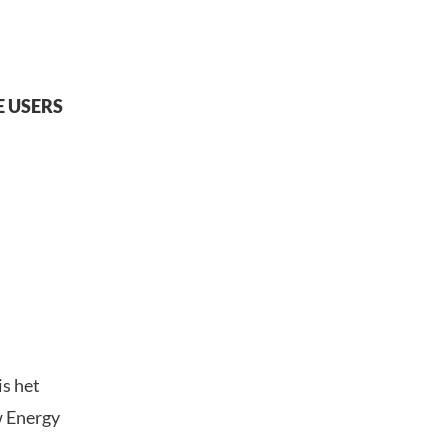
E USERS
is het
w Energy