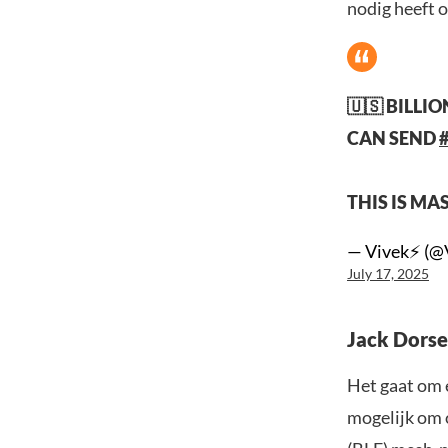
nodig heeft o
🇺🇸 BILLI
CAN SEND
THIS IS MA
— Vivek⚡️ (@
July 17, 2025
Jack Dorse
Het gaat om e
mogelijk om 