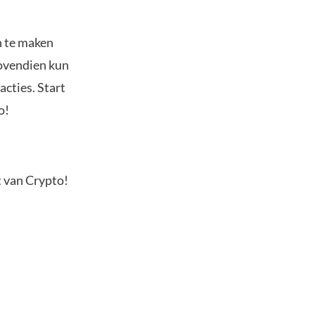
n te maken
Bovendien kun
acties. Start
o!
t van Crypto!