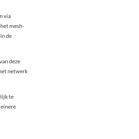
n via
n het mesh-
in de
 van deze
 het netwerk
ijk te
leinere