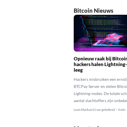
Bitcoin Nieuws
Opnieuw raak bij Bitcoi
hackers halen Lightning
leeg
Hackers misbruiken een ernstig
BTCPay Server en stelen Bitco
Lightning-nodes. De totale sch
aantal slachtoffers zijn onbek
Leon Markus
11 uur geleden
2 – 4 min