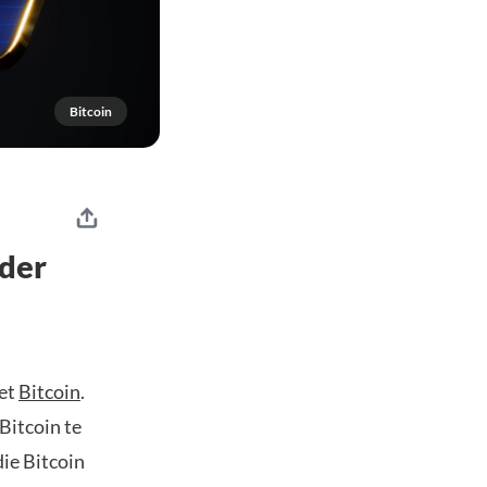
Bitcoin
nder
met
Bitcoin
.
Bitcoin te
die Bitcoin