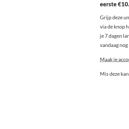
eerste €10
Grijp deze u
via de knop h
je 7 dagen la
vandaag nog e
Maak je accou
Mis deze kans