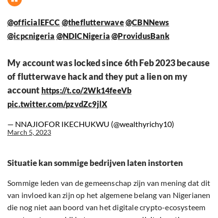
@officialEFCC
@theflutterwave
@CBNNews
@icpcnigeria
@NDICNigeria
@ProvidusBank
My account was locked since 6th Feb 2023 because
of flutterwave hack and they put a lien on my
account
https://t.co/2Wk14feeVb
pic.twitter.com/pzvdZc9jlX
— NNAJIOFOR IKECHUKWU (@wealthyrichy10)
March 5, 2023
Situatie kan sommige bedrijven laten instorten
Sommige leden van de gemeenschap zijn van mening dat dit
van invloed kan zijn op het algemene belang van Nigerianen
die nog niet aan boord van het digitale crypto-ecosysteem