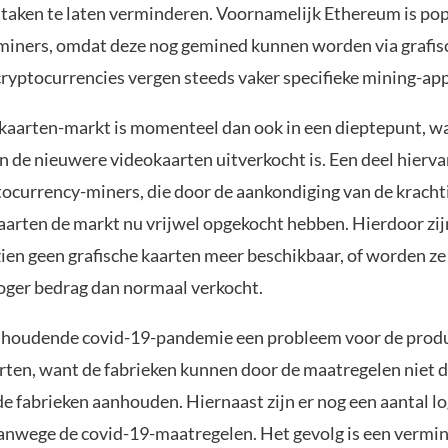
 taken te laten verminderen. Voornamelijk Ethereum is pop
miners, omdat deze nog gemined kunnen worden via grafis
cryptocurrencies vergen steeds vaker specifieke mining-ap
 kaarten-markt is momenteel dan ook in een dieptepunt, wa
n de nieuwere videokaarten uitverkocht is. Een deel hiervan
ptocurrency-miners, die door de aankondiging van de kracht
aarten de markt nu vrijwel opgekocht hebben. Hierdoor zij
zien geen grafische kaarten meer beschikbaar, of worden ze
hoger bedrag dan normaal verkocht.
nhoudende covid-19-pandemie een probleem voor de produ
arten, want de fabrieken kunnen door de maatregelen niet 
de fabrieken aanhouden. Hiernaast zijn er nog een aantal lo
nwege de covid-19-maatregelen. Het gevolg is een vermi