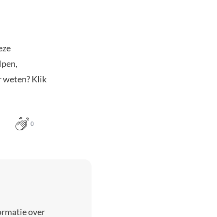
eze
lpen,
r weten? Klik
0
ormatie over