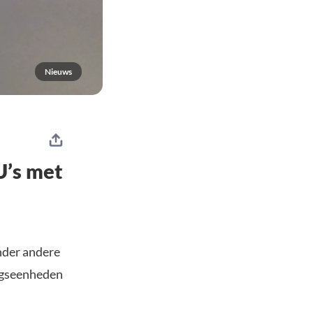
Nieuws
U’s met
nder andere
ingseenheden