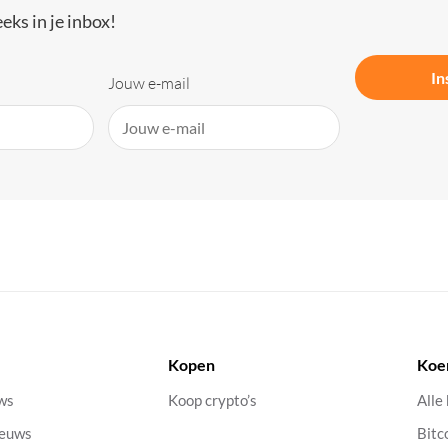
eks in je inbox!
In
Jouw e-mail
Kopen
Koe
uws
Koop crypto’s
Alle
ieuws
Bitc