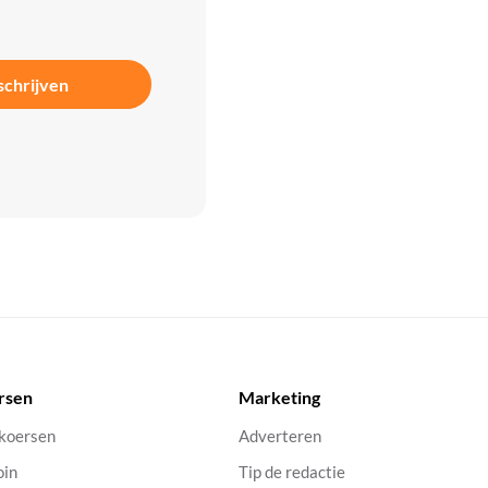
schrijven
rsen
Marketing
 koersen
Adverteren
oin
Tip de redactie