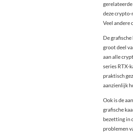
gerelateerde
deze crypto-
Veel andere 
De grafische
groot deel va
aan alle cry
series RTX-k
praktisch ge
aanzienlijk 
Ook is de aa
grafische ka
bezetting in 
problemen va