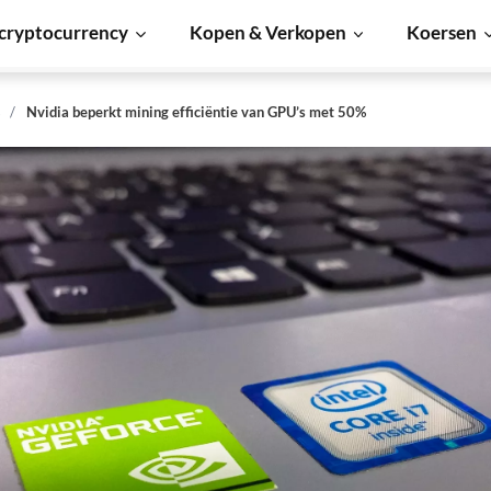
cryptocurrency
Kopen & Verkopen
Koersen
s
Nvidia beperkt mining efficiëntie van GPU’s met 50%