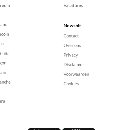
ereum
Vacatures
dano
Newsbit
ecoin
Contact
na
Over ons
a Inu
Privacy
gon
Disclaimer
ain
Voorwaarden
anche
Cookies
B
era