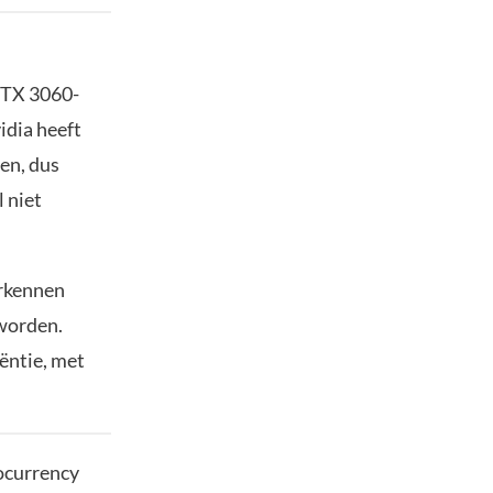
RTX 3060-
idia heeft
en, dus
 niet
erkennen
 worden.
iëntie, met
tocurrency