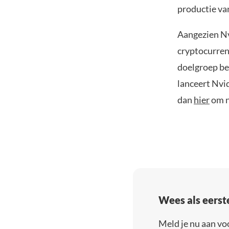
productie va
Aangezien Nvi
cryptocurren
doelgroep be
lanceert Nvid
dan
hier
om n
Wees als eerst
Meld je nu aan vo