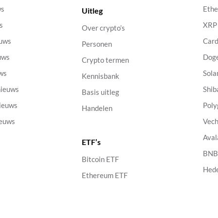
ws
Eth
Uitleg
s
XRP
Over crypto’s
euws
Car
Personen
uws
Dog
Crypto termen
uws
Sola
Kennisbank
nieuws
Shib
Basis uitleg
nieuws
Poly
Handelen
ieuws
Vech
Aval
ETF’s
s
BN
Bitcoin ETF
Hed
Ethereum ETF