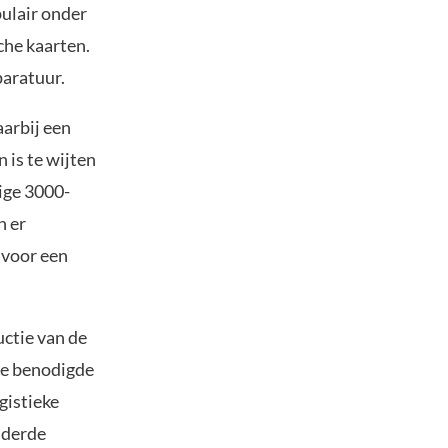
ulair onder
che kaarten.
paratuur.
arbij een
 is te wijten
ige 3000-
n er
 voor een
ctie van de
de benodigde
gistieke
nderde