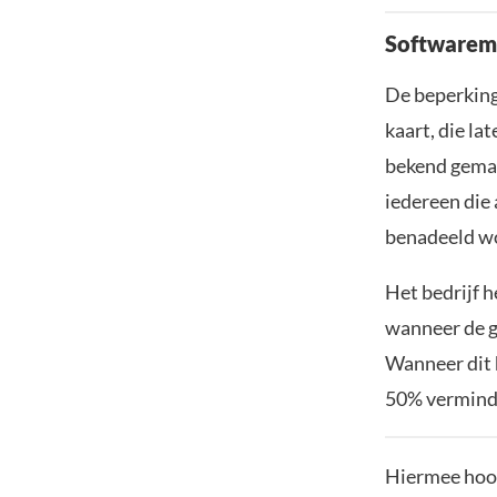
Softwarem
De beperking
kaart, die l
bekend gemaa
iedereen die 
benadeeld w
Het bedrijf 
wanneer de g
Wanneer dit h
50% vermind
Hiermee hoop