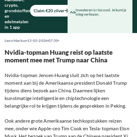
crypto,
Investeren is risicovol. Je kunt je
grondstoffen
Claim €20 zilver
Ad
inleg verliezen.
en
edelmetalen
in 1 app
Leon Markus
13-05-2026
07:50
Nvidia-topman Huang reist op laatste
moment mee met Trump naar China
Nvidia-topman Jensen Huang sluit zich op het laatste
moment aan bij de Amerikaanse president Donald Trump
tijdens diens bezoek aan China. Daarmee lijken
kunstmatige intelligentie en chiptechnologie een
belangrijke rol te krijgen tijdens de gesprekken in Peking.
Ook andere grote Amerikaanse techkopstukken reizen
mee, onder wie Apple-ceo Tim Cook en Tesla-topman Elon
Musk. Het bezoek van Trump aan de Chinese president Xi