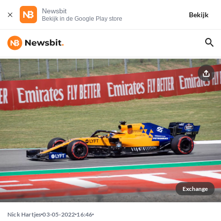
Newsbit
Bekijk
Bekijk in de Google Play store
Exchange
Nick Hartjes
03-05-2022
16:46