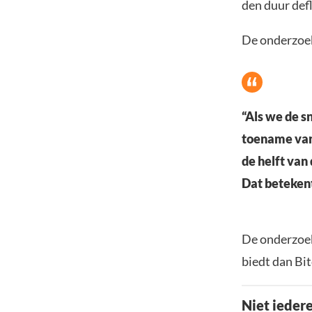
den duur def
De onderzoeke
“Als we de s
toename van 
de helft van
Dat betekent
De onderzoek
biedt dan Bi
Niet ieder