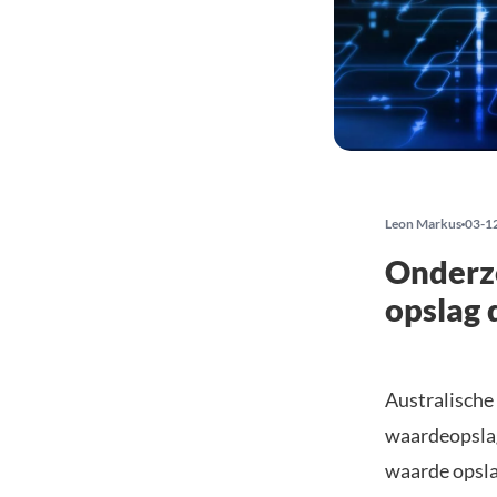
Leon Markus
03-1
Onderz
opslag 
Australische
waardeopslag
waarde opslag