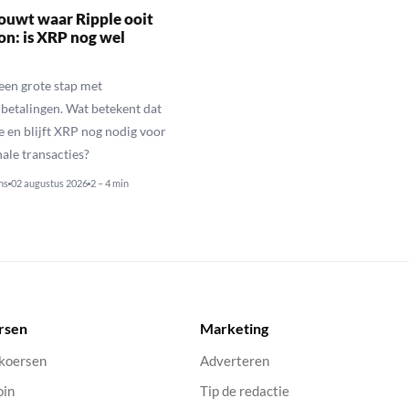
ouwt waar Ripple ooit
n: is XRP nog wel
een grote stap met
betalingen. Wat betekent dat
e en blijft XRP nog nodig voor
nale transacties?
ns
02 augustus 2026
2 – 4 min
rsen
Marketing
 koersen
Adverteren
oin
Tip de redactie