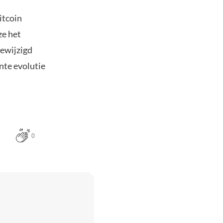
itcoin
ze het
gewijzigd
nte evolutie
0