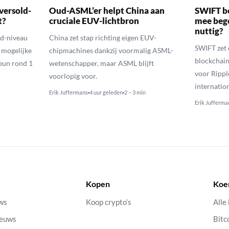
versold-
Oud-ASML’er helpt China aan
SWIFT b
t?
cruciale EUV-lichtbron
mee bego
nuttig?
ld-niveau
China zet stap richting eigen EUV-
SWIFT zet 
n mogelijke
chipmachines dankzij voormalig ASML-
blockchain
eun rond 1
wetenschapper, maar ASML blijft
voor Rippl
voorlopig voor.
internatio
Erik Juffermans
4 uur geleden
2 – 3 min
Erik Jufferma
Kopen
Koe
uws
Koop crypto’s
Alle
ieuws
Bitc