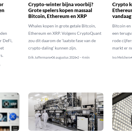
or
Crypto-winter bijna voorbij?
Crypto k
en
Grote spelers kopen massaal
Ethereu
Bitcoin, Ethereum en XRP
vandaag
Whales kopen in grote getale Bitcoin,
Bitcoin en
eden
Ethereum en XRP. Volgens CryptoQuant
een terugv
r DeFi,
zou dit daarom de ‘laatste fase van de
rode cijfer
het
crypto-daling’ kunnen zijn.
markt er n
s.
Erik Juffermans
06 augustus 2026
2 – 4 min
Ivo Melchers
n