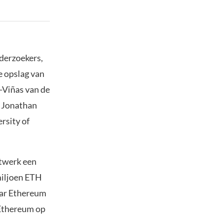
derzoekers,
e opslag van
-Viñas van de
, Jonathan
rsity of
etwerk een
 miljoen ETH
aar Ethereum
 Ethereum op