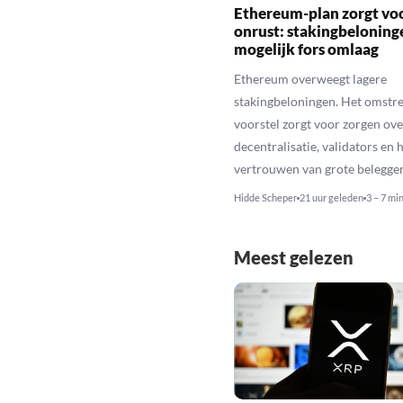
Ethereum-plan zorgt vo
onrust: stakingbeloning
mogelijk fors omlaag
Ethereum overweegt lagere
stakingbeloningen. Het omstr
voorstel zorgt voor zorgen ove
decentralisatie, validators en 
vertrouwen van grote belegger
Hidde Scheper
21 uur geleden
3 – 7 mi
Meest gelezen