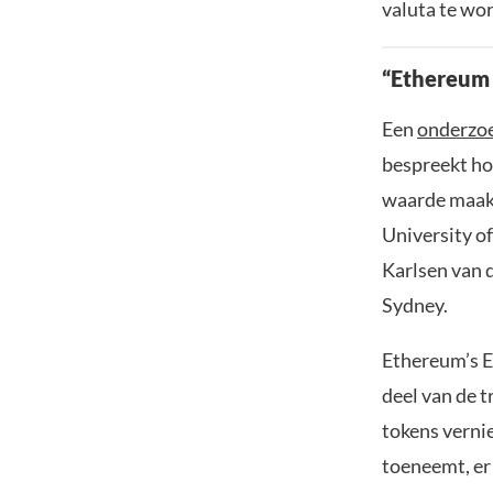
valuta te wo
“Ethereum i
Een
onderzo
bespreekt ho
waarde maakt
University o
Karlsen van d
Sydney.
Ethereum’s E
deel van de t
tokens verni
toeneemt, er