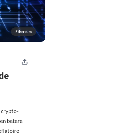
Ethereum
rde
 crypto-
een betere
eflatoire