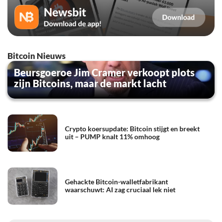
Bitcoin Nieuws
Beursgoeroe Jim Cramer verkoopt plots
zijn Bitcoins, maar de markt lacht
Crypto koersupdate: Bitcoin stijgt en breekt
uit – PUMP knalt 11% omhoog
Gehackte Bitcoin-walletfabrikant
waarschuwt: AI zag cruciaal lek niet