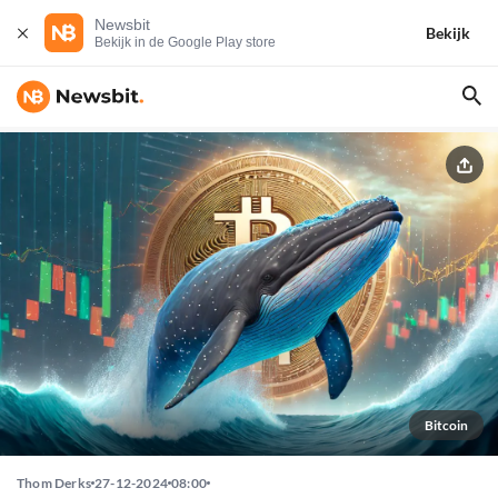
Newsbit
Bekijk
Bekijk in de Google Play store
Bitcoin
Thom Derks
27-12-2024
08:00