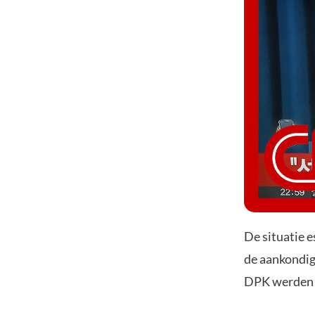
De situatie 
de aankondig
DPK werden