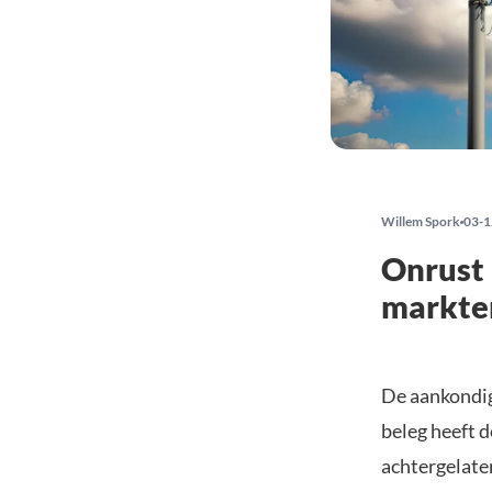
Willem Spork
03-1
Onrust 
markte
De aankondig
beleg heeft d
achtergelaten