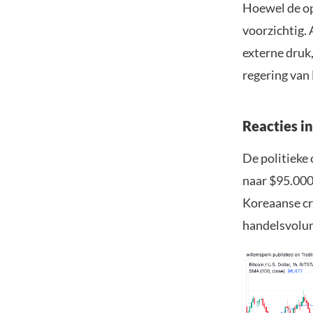
Hoewel de oph
voorzichtig.
externe druk
regering van
Reacties i
De politieke 
naar $95.000,
Koreaanse cr
handelsvolum