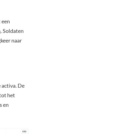
t een
n
. Soldaten
gkeer naar
 activa. De
tot het
s en