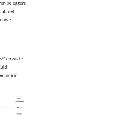
jven beleggers
aat met
nieuwe
,5% en zakte
Zuid-
oename in