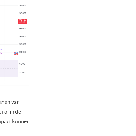
kenen van
 rol in de
mpact kunnen