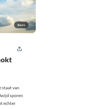
Beurs
hokt
 staat van
ldwijd sporen
nt echter