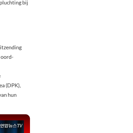
pluchting bij
uitzending
Noord-
e
ea (DPK),
van hun