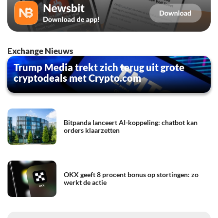
Exchange Nieuws
Trump Media trekt zich terug uit grote
cryptodeals met Crypto.com
Bitpanda lanceert AI-koppeling: chatbot kan
orders klaarzetten
OKX geeft 8 procent bonus op stortingen: zo
werkt de actie